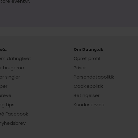
store eventyr.
så...
Om Dating.dk
 om datinglivet
Opret profil
er brugerne
Priser
or singler
Persondatapolitik
per
Cookiepolitik
breve
Betingelser
ng tips
Kundeservice
 på Facebook
 nyhedsbrev