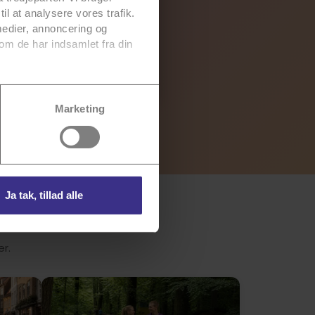
til at analysere vores trafik.
medier, annoncering og
om de har indsamlet fra din
vores
persondatapolitik
for
Marketing
Ja tak, tillad alle
er.