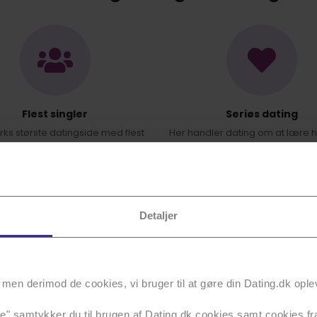
Flest singler
Seriøs dating
s største datingside med flest
Her handler dating om at lære 
aktive profiler tæt på dig.
rigtig at kende.
Detaljer
er ikke at være så
men derimod de cookies, vi bruger til at gøre din Dating.dk ople
alle" samtykker du til brugen af Dating.dk cookies samt cookies fra