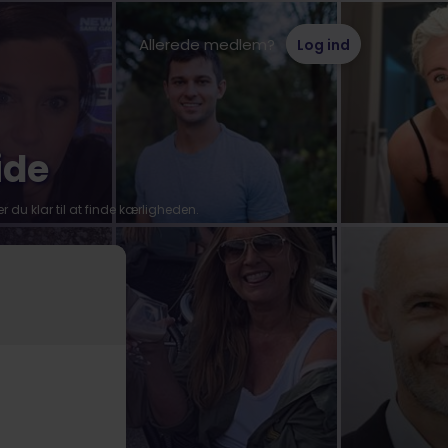
Allerede medlem?
Log ind
ide
r du klar til at finde kærligheden.