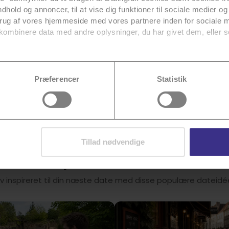
ndhold og annoncer, til at vise dig funktioner til sociale medier og 
brug af vores hjemmeside med vores partnere inden for sociale 
kombinere data med andre oplysninger, du har givet dem, eller s
ng.dk med en snak om pizza uden
 kærlighed, rejser og en
vores tredjeparter
her
.
ere dit samtykke, som beskrevet i vores
cookiepolitik
. Se også 
Præferencer
Statistik
Tillad nødvendige
Populære dateidéer
iv inspireret til din næste date med disse populære dateidé