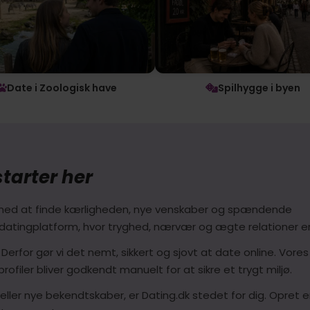
Date i Zoologisk have
Spilhygge i byen
tarter her
er med at finde kærligheden, nye venskaber og spændende
atingplatform, hvor tryghed, nærvær og ægte relationer er 
. Derfor gør vi det nemt, sikkert og sjovt at date online. Vore
 profiler bliver godkendt manuelt for at sikre et trygt miljø.
ller nye bekendtskaber, er Dating.dk stedet for dig. Opret e