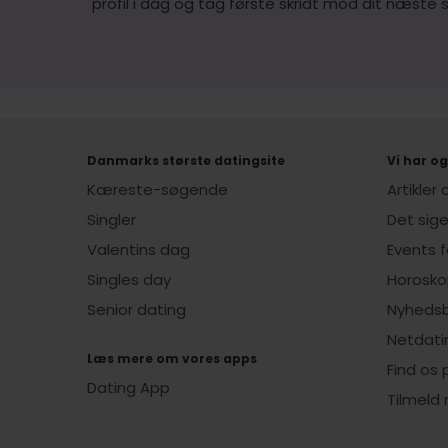
profil i dag og tag første skridt mod dit næste 
Danmarks største datingsite
Vi har og
Kæreste-søgende
Artikler
Singler
Det sig
Valentins dag
Events f
Singles day
Horosko
Senior dating
Nyheds
Netdati
Læs mere om vores apps
Find os
Dating App
Tilmeld