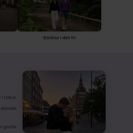
Gåtur i det fri
i fokus.
s danske
n gratis