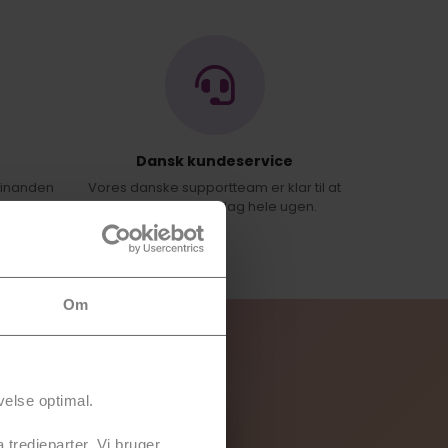
Dansk kundeservice
hinanden
Vores danske supportteam er klar til at
hjælpe dig hver dag hele ugen.
Om
velse optimal.
 tredjeparter. Vi bruger