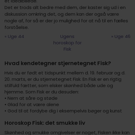
et idealbillede.
Det er trods alt bedre med dem, der kaster sig ud i en
diskussion omkring det, og dem kan der også være
nogle af, for så er der jo mulighed for at nå til en fælles
forståelse.
« Uge 44
Ugens
» Uge 46
horoskop for
Fisk
Hvad kendetegner stjernetegnet Fisk?
Hvis du er født et tidspunkt mellem d. 19. februar og d.
20. marts, er du stjernetegnet Fisk. En Fisk er en rigtig
stilfuld fætter, som elsker skønhed både ude og
hjemme. Som Fisk er du desuden:
• Nem at såre og støde
• Glad for at være alene
• God til at fordybe dig i eksempelvis bøger og kunst
Horoskop Fisk: det smukke liv
Skønhed og smukke omgivelser er noget, Fisken ikke kan