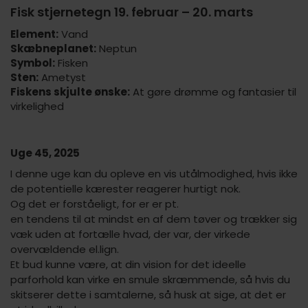
Fisk stjernetegn 19. februar – 20. marts
Element:
Vand
Skæbneplanet:
Neptun
Symbol:
Fisken
Sten:
Ametyst
Fiskens skjulte ønske:
At gøre drømme og fantasier til
virkelighed
Uge 45, 2025
I denne uge kan du opleve en vis utålmodighed, hvis ikke
de potentielle kærester reagerer hurtigt nok.
Og det er forståeligt, for er er pt.
en tendens til at mindst en af dem tøver og trækker sig
væk uden at fortælle hvad, der var, der virkede
overvældende el.lign.
Et bud kunne være, at din vision for det ideelle
parforhold kan virke en smule skræmmende, så hvis du
skitserer dette i samtalerne, så husk at sige, at det er