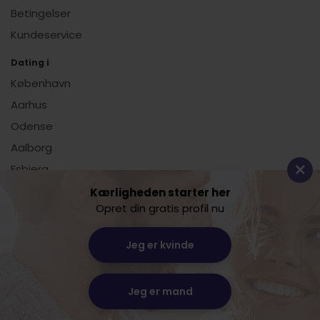
Betingelser
Kundeservice
Dating i
København
Aarhus
Odense
Aalborg
Esbjerg
Vis alle
Kærligheden starter her
Opret din gratis profil nu
Dating.dk
Jeg er kvinde
Lille Sct. Hans Gade 11
8800 Viborg
CVR: 24238849
Jeg er mand
Kontakt os