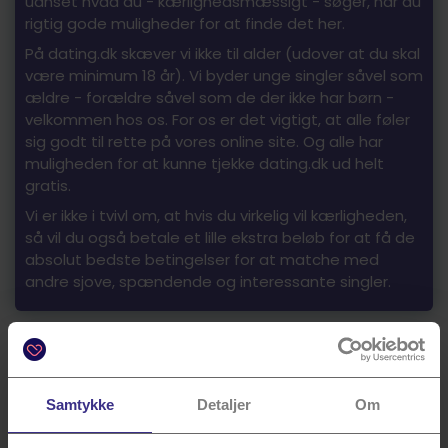
uanset hvad du - kærlighedsmæssigt - søger, har du
rigtig gode muligheder for at finde det her.
På dating.dk skæver vi ikke til alder (udover at du skal
være minimum 18 år). Vi byder unge singler såvel som
ældre - forældre såvel som de der ikke har børn -
velkommen hos os. For os er det vigtigt, at alle føler
sig godt til rette på vores online site. Og alle har
muligheden for at kunne tjekke dating.dk ud helt
gratis.
Vi er ikke i tvivl om, at hvis du virkelig vil kærligheden,
så vil du også betale et lille ekstra beløb for at få de
absolut bedste betingelser for at matche med
andre sjove, spændende og interessante singler.
Samtykke
Detaljer
Om