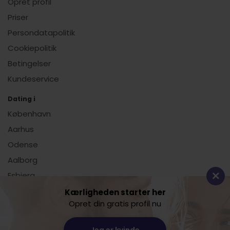
Opret profil
Priser
Persondatapolitik
Cookiepolitik
Betingelser
Kundeservice
Dating i
København
Aarhus
Odense
Aalborg
Esbjerg
Vis alle
Kærligheden starter her
Opret din gratis profil nu
Dating.dk