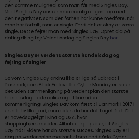
den samme mulighed, som man får med Singles Day.
Med Singles Day ønsker man nemlig at gøre op med
den negativitet, som det førhen har kunne medføre, når
man har fortalt, man er single. Fordi det er okay at være
single. Dette fejrer man med Singles Day. Opret dig på
dating.dk og fejr Valentinsdag og Singles Day
her
.
Singles Day er verdens største handelsdag og
fejring af singler
Selvom Singles Day endnu ikke er lige så udbredt i
Danmark, som Black Friday eller Cyber Monday er, så er
det uden sammenligning på verdensplan den største
handelsdag både online og offline uden
sammenligning! Singles Day kom først til Danmark i 2017 i
en relativ lille grad, men siden da har det taget fart. Det
er hovedsageligt i Kina og USA, hvor
shoppinghjemmesiden Alibaba er populær, at Singles
Day indtil videre har sin største succes. Singles Day er i
dag på verdensplan markant større end både Cyber