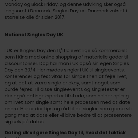
Monday og Black Friday, og denne udvikling sker også
langsomt i Danmark. Singles Day er i Danmark vokset i
størrelse alle år siden 2017.
National Singles Day UK
I UK er Singles Day den 11/11 blevet lige så kommercielt
som i Kina med online shopping af materielle goder til
discountpriser. Dog har man i UK også sin egen Singles
Day den 30/4. Her mødes singler i UK til singleevents,
konferencer og festivitas for simpelthen at fejre livet,
og at det at være single er okay, samt noget som
burde fejres. Til disse singleevents og singlefester er
der også datingeksperter til stede, som holder oplæg
om livet som single samt hele processen med at date
andre. Her er der tips og råd til de singler, som gerne vil i
gang med at date eller vil blive bedre til at præsentere
sig selv på dates.
Dating.dk vil gøre Singles Day til, hvad det faktisk