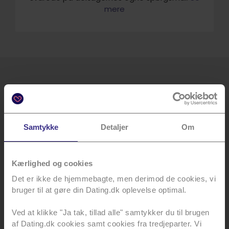
mere
Bliv klogere på singleliv og kærlighed
Ja tak - jeg vil gerne modtage Dating.dk's
Samtykke
Detaljer
Om
nyhedsbrev og være sikker på altid at få nyheder,
events, inspiration, markedsføring og tilbud direkte i
min indbakke
Kærlighed og cookies
Det er ikke de hjemmebagte, men derimod de cookies, vi
bruger til at gøre din Dating.dk oplevelse optimal.
Tilmeld
Ved at klikke "Ja tak, tillad alle" samtykker du til brugen
af Dating.dk cookies samt cookies fra tredjeparter. Vi