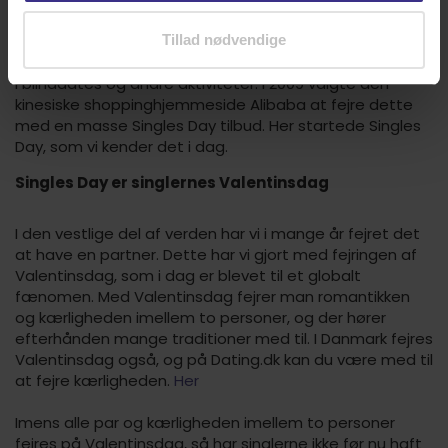
af Kina. Mange steder i Kina er dagen blevet en
anledning til at arrangere store singleevents, hvor
Tillad nødvendige
singler med lyst til at søge kærligheden kan kaste sig ud
i blinddates og andre aktiviteter. I 2009 valgte den
kinesiske shoppinghjemmeside Alibaba at fejre dette
med en masse Singles Day tilbud. Her startede Singles
Day, som vi kender det i dag.
Singles Day er singlernes Valentinsdag
I den vestlige del af verden har vi i mange år fejret det
at have en partner. Dette har vi gjort med fejringen af
Valentinsdag, som i dag er blevet til et globalt
fænomen. Med Valentinsdag fejrer man romantikken
og kærligheden imellem to personer, og der hører
efterhånden mange traditioner med til. I Danmark fejres
Valentinsdag også, og på Dating.dk kan du være med til
at fejre kærligheden.
Her
Imens alle par og kærligheden imellem to personer
fejres på Valentinsdag, så har singlerne ikke før nu haft