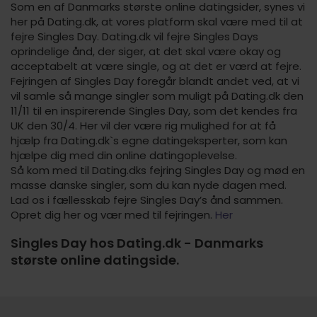
Som en af Danmarks største online datingsider, synes vi
her på Dating.dk, at vores platform skal være med til at
fejre Singles Day. Dating.dk vil fejre Singles Days
oprindelige ånd, der siger, at det skal være okay og
acceptabelt at være single, og at det er værd at fejre.
Fejringen af Singles Day foregår blandt andet ved, at vi
vil samle så mange singler som muligt på Dating.dk den
11/11 til en inspirerende Singles Day, som det kendes fra
UK den 30/4. Her vil der være rig mulighed for at få
hjælp fra Dating.dk`s egne datingeksperter, som kan
hjælpe dig med din online datingoplevelse.
Så kom med til Dating.dks fejring Singles Day og mød en
masse danske singler, som du kan nyde dagen med.
Lad os i fællesskab fejre Singles Day’s ånd sammen.
Opret dig her og vær med til fejringen.
Her
Singles Day hos Dating.dk - Danmarks
største online datingside.