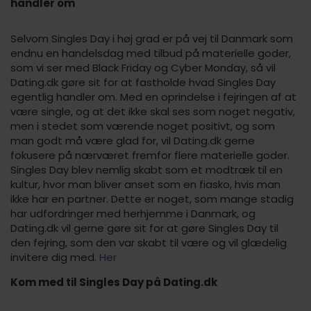
handler om
Selvom Singles Day i høj grad er på vej til Danmark som
endnu en handelsdag med tilbud på materielle goder,
som vi ser med Black Friday og Cyber Monday, så vil
Dating.dk gøre sit for at fastholde hvad Singles Day
egentlig handler om. Med en oprindelse i fejringen af at
være single, og at det ikke skal ses som noget negativ,
men i stedet som værende noget positivt, og som
man godt må være glad for, vil Dating.dk gerne
fokusere på nærværet fremfor flere materielle goder.
Singles Day blev nemlig skabt som et modtræk til en
kultur, hvor man bliver anset som en fiasko, hvis man
ikke har en partner. Dette er noget, som mange stadig
har udfordringer med herhjemme i Danmark, og
Dating.dk vil gerne gøre sit for at gøre Singles Day til
den fejring, som den var skabt til være og vil glædelig
invitere dig med.
Her
Kom med til Singles Day på Dating.dk