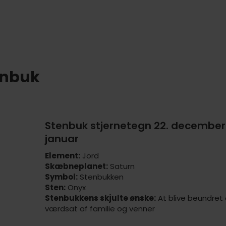
enbuk
Stenbuk stjernetegn 22. december 
januar
Element:
Jord
Skæbneplanet:
Saturn
Symbol:
Stenbukken
Sten:
Onyx
Stenbukkens skjulte ønske:
At blive beundret
værdsat af familie og venner