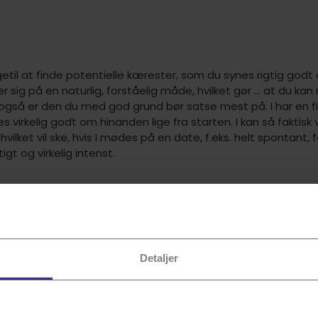
getil at finde potentielle kærester, som du synes rigtig godt
r sig på en naturlig, forståelig måde, hvilket gør … at du kan
også er den du med god grund bør satse mest på. I har en f
 virkelig godt om hinanden lige fra starten. I kan så faktisk
vilket vil ske, hvis I mødes på en date, f.eks. helt spontant, f
t og virkelig intenst.
januar, kan du kalde dig selv for Stenbuk. Som Stenbuk er du r
 også en række andre ting kendetegner dig, som er født i 
Detaljer