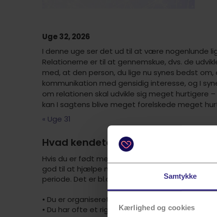
Uge 32, 2026
I denne uge ser det ud til at være nogenlunde li
Relationerne er til at gennemskue, dvs. de udvikle
med, at den person, du lige nu synes bedst om, 
kommunikation med gensidig interesse, og I synes
om relationen skal udvikle sig meget hurtigere – h
kan I sagtens blive meget forelskede meget hurtig
« Uge 31
Hvad kendetegner en Stenbuk?
Hvis du er født mellem d. 22. december og d. 19. 
god til at hjælpe menneskene omkring dig, mens
Samtykke
periode. Det er bl.a.:
• Du er organiseret og har et stort overblik
Kærlighed og cookies
• Du har ofte et rigtig godt humør