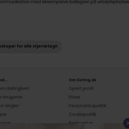
 kommunikation med eksempelvis kollegaer på arbejdspladse
skoper for alle stjernetegn
så...
Om Dating.dk
 om datinglivet
Opret profil
er brugerne
Priser
or singler
Persondatapolitik
per
Cookiepolitik
breve
Betingelser