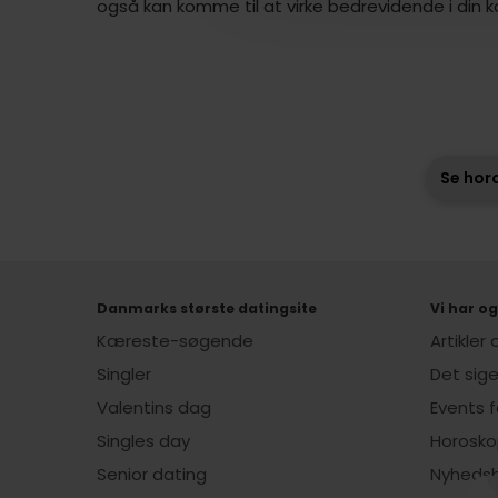
også kan komme til at virke bedrevidende i din
Se horo
Danmarks største datingsite
Vi har og
Kæreste-søgende
Artikler
Singler
Det sig
Valentins dag
Events f
Singles day
Horosko
Senior dating
Nyheds