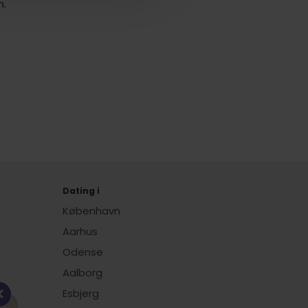
n.
Dating i
København
Aarhus
Odense
Aalborg
Esbjerg