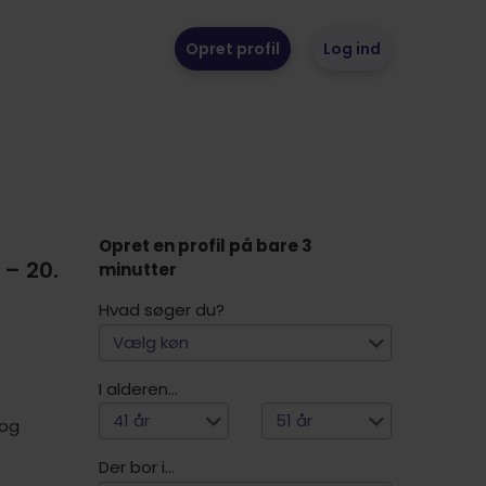
Opret profil
Log ind
Opret en profil på bare 3
– 20.
minutter
Hvad søger du?
Vælg køn
I alderen...
41 år
51 år
 og
Der bor i...