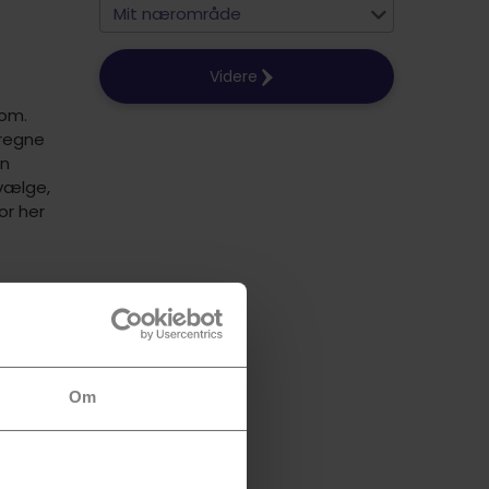
Mit nærområde
Videre
 om.
 regne
in
 vælge,
or her
igtig
denne
Om