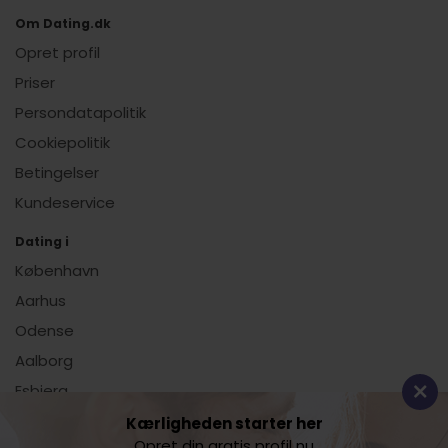
Om Dating.dk
Opret profil
Priser
Persondatapolitik
Cookiepolitik
Betingelser
Kundeservice
Dating i
København
Aarhus
Odense
Aalborg
Esbjerg
Vis alle
Kærligheden starter her
Opret din gratis profil nu