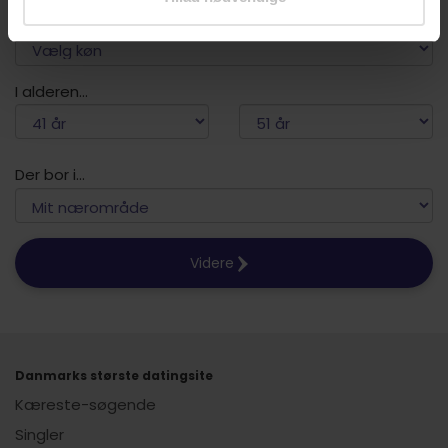
Hvad søger du?
I alderen...
Der bor i...
Videre
Danmarks største datingsite
Kæreste-søgende
Singler