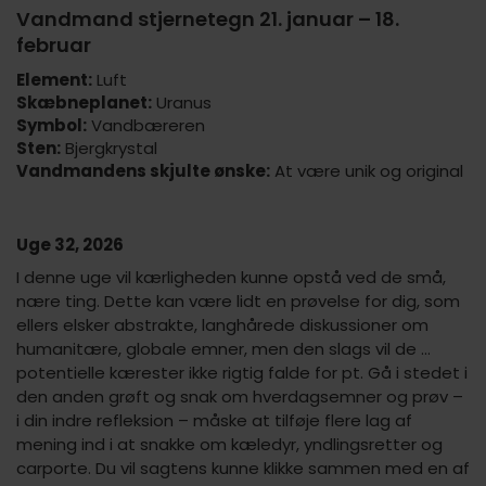
Vandmand stjernetegn 21. januar – 18.
februar
Element:
Luft
Skæbneplanet:
Uranus
Symbol:
Vandbæreren
Sten:
Bjergkrystal
Vandmandens skjulte ønske:
At være unik og original
Uge 32, 2026
I denne uge vil kærligheden kunne opstå ved de små,
nære ting. Dette kan være lidt en prøvelse for dig, som
ellers elsker abstrakte, langhårede diskussioner om
humanitære, globale emner, men den slags vil de …
potentielle kærester ikke rigtig falde for pt. Gå i stedet i
den anden grøft og snak om hverdagsemner og prøv –
i din indre refleksion – måske at tilføje flere lag af
mening ind i at snakke om kæledyr, yndlingsretter og
carporte. Du vil sagtens kunne klikke sammen med en af