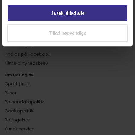
Det siger brugerne
Ja tak, tillad alle
Events for singler
Horoskoper
Tillad nødvendige
Nyhedsbreve
Netdating tips
Find os på Facebook
Tilmeld nyhedsbrev
Om Dating.dk
Opret profil
Priser
Persondatapolitik
Cookiepolitik
Betingelser
Kundeservice