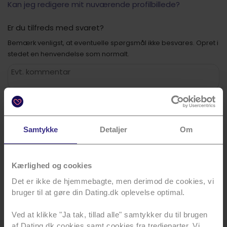
Kan jeg redigere mit nuværende profilbillede?
Er du tilfreds med svaret?
Bemærk venligst, at eventuelle spørgsmål ikke besvares. Opret i
stedet en henvendelse som normalt.
Ikke tilfreds
Tilfreds
Samtykke
Detaljer
Om
Fik du besvaret dit spørgsmål?
Er svaret ikke fyldestgørende, så kontakt venligst vores
kundeservice.
Kærlighed og cookies
Du kan sende en e-mail til os på
Det er ikke de hjemmebagte, men derimod de cookies, vi
kundeservice@dating.dk
bruger til at gøre din Dating.dk oplevelse optimal.
Ved at klikke "Ja tak, tillad alle" samtykker du til brugen
af Dating.dk cookies samt cookies fra tredjeparter. Vi