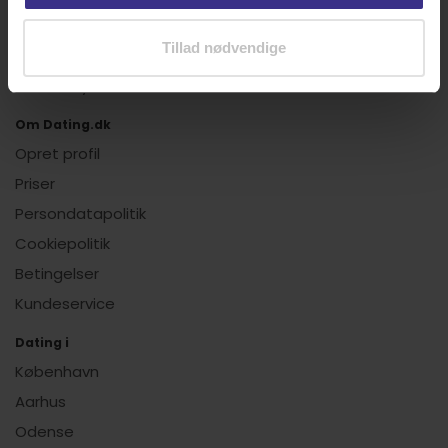
Netdating tips
Tillad nødvendige
Find os på Facebook
Tilmeld nyhedsbrev
Om Dating.dk
Opret profil
Priser
Persondatapolitik
Cookiepolitik
Betingelser
Kundeservice
Dating i
København
Aarhus
Odense