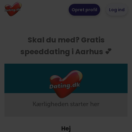
Opret profil
Log ind
Skal du med? Gratis
speeddating i Aarhus 💕
Hej