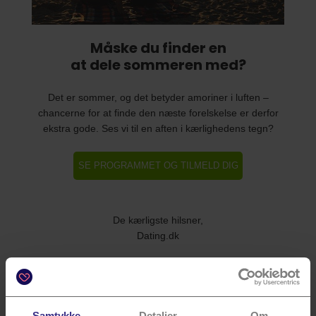
Måske du finder en
at dele sommeren med?
Det er sommer, og det betyder amoriner i luften –
chancerne for at finde den næste forelskelse er derfor
ekstra gode. Ses vi til en aften i kærlighedens tegn?
SE PROGRAMMET OG TILMELD DIG
HER
De kærligste hilsner,
Dating.dk
Samtykke
Detaljer
Om