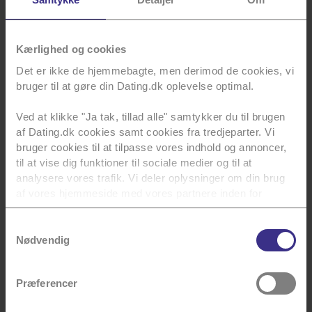
Kærlighed og cookies
Tips
Bliv
Det er ikke de hjemmebagte, men derimod de cookies, vi
klogere
Anbefalinger
bruger til at gøre din Dating.dk oplevelse optimal.
Læs vores
tips til
Vi har
Find dit
Ved at klikke "Ja tak, tillad alle" samtykker du til brugen
Dating og
samlet
kommende
af Dating.dk cookies samt cookies fra tredjeparter. Vi
din profil.
nogle af
match her.
bruger cookies til at tilpasse vores indhold og annoncer,
Danmarks
Læs mere
til at vise dig funktioner til sociale medier og til at
dygtigste.
Læs mere
analysere vores trafik. Vi deler oplysninger om din brug
af vores hjemmeside med vores partnere inden for
Læs mere
sociale medier, annoncering og analyse. Vores partnere
kan kombinere data med andre oplysninger, du har givet
Samtykkevalg
dem, eller som de har indsamlet fra din brug af deres
Nødvendig
tjenester.
Præferencer
Du kan se en liste over alle vores tredjeparter
her
.
Kærlig hilsen
Du kan til enhver tid annullere dit samtykke, som