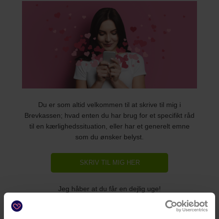
Du er som altid velkommen til at skrive til mig i
Brevkassen; hvad enten du har brug for et specifikt råd
til en kærlighedssituation, eller har et generelt emne
som du ønsker belyst.
SKRIV TIL MIG HER
Jeg håber at du får en dejlig uge!
De bedste hilsner,