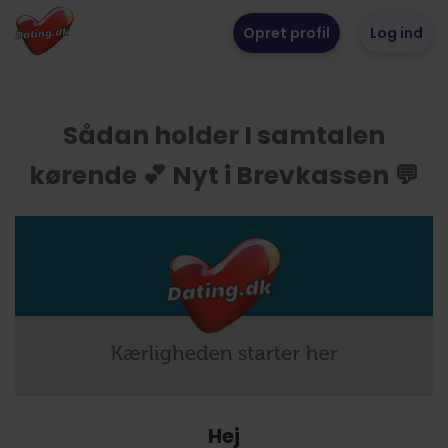
Opret profil
Log ind
Sådan holder I samtalen
kørende 💕 Nyt i Brevkassen 💬
Hej