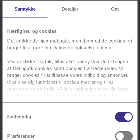
Mai
Samtykke
Detaljer
Om
Kærlighed og cookies
Det er ikke de hjemmebagte, men derimod de cookies, vi
bruger til at gøre din Dating.dk oplevelse optimal.
Tips
Ved at klikke "Ja tak, tillad alle" samtykker du til brugen
Horoskoper
af Dating.dk cookies samt cookies fra tredjeparter. Vi
Anbefalinger
Læs vores
bruger cookies til at tilpasse vores indhold og annoncer,
tips til
til at vise dig funktioner til sociale medier og til at
Se dit
Find dit
Dating og
horoskop for
analysere vores trafik. Vi deler oplysninger om din brug
kommende
din profil.
denne uge.
af vores hjemmeside med vores partnere inden for
match her.
sociale medier, annoncering og analyse. Vores partnere
Læs mere
Læs mere
kan kombinere data med andre oplysninger, du har givet
Samtykkevalg
Læs mere
dem, eller som de har indsamlet fra din brug af deres
Nødvendig
tjenester.
Præferencer
Du kan se en liste over alle vores tredjeparter
her
.