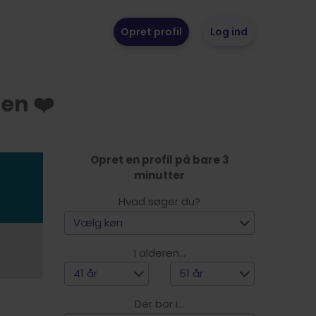
Opret profil
Log ind
en ❤️
Opret en profil på bare 3
minutter
Hvad søger du?
Vælg køn
I alderen...
41 år
51 år
Der bor i...