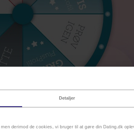
Detaljer
men derimod de cookies, vi bruger til at gøre din Dating.dk ople
 én gang om dagen frem til den 30. september ❤️