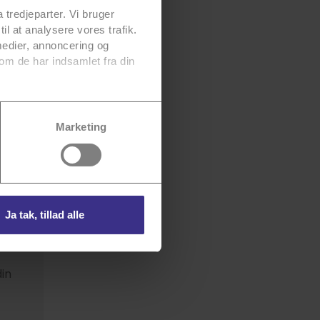
 tredjeparter. Vi bruger
til at analysere vores trafik.
medier, annoncering og
om de har indsamlet fra din
vores
persondatapolitik
for
Marketing
Ja tak, tillad alle
din