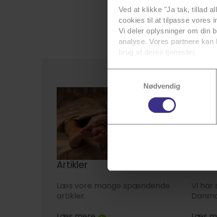
Ved at klikke "Ja tak, tillad 
cookies til at tilpasse vores i
Vi deler oplysninger om din 
analyse. Vores partnere kan 
brug af deres tjenester.
Du kan se en liste over alle 
Samtykkevalg
Du kan til enhver tid annull
Nødvendig
mere info.
Artikler
Bliv k
Læs vore mange spændende
Vi har
artikler.
Danmar
Læs mere
Læs m