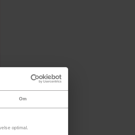
Om
velse optimal.