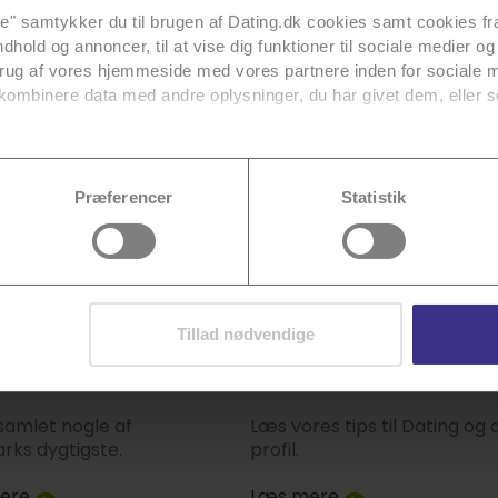
alle" samtykker du til brugen af Dating.dk cookies samt cookies fra
DREJ LYKKEHJULET
ndhold og annoncer, til at vise dig funktioner til sociale medier og 
brug af vores hjemmeside med vores partnere inden for sociale 
kombinere data med andre oplysninger, du har givet dem, eller s
vores tredjeparter
her
.
ere dit samtykke, som beskrevet i vores
cookiepolitik
. Se også 
Præferencer
Statistik
Tillad nødvendige
logere
Tips
 samlet nogle af
Læs vores tips til Dating og 
ks dygtigste.
profil.
ere
Læs mere