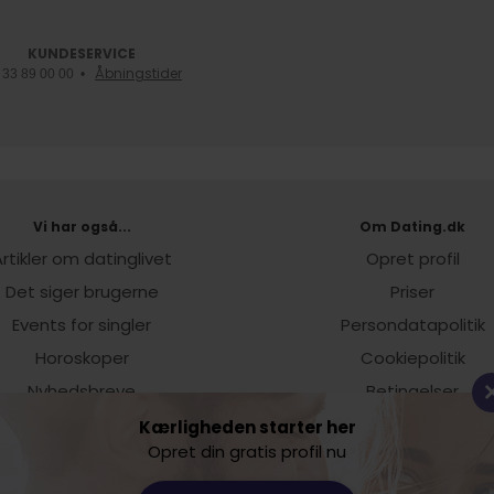
KUNDESERVICE
Åbningstider
f. 33 89 00 00 •
Vi har også...
Om Dating.dk
rtikler om datinglivet
Opret profil
Det siger brugerne
Priser
Events for singler
Persondatapolitik
Horoskoper
Cookiepolitik
Nyhedsbreve
Betingelser
Netdating tips
Kundeservice
Kærligheden starter her
Opret din gratis profil nu
Find os på Facebook
Tilmeld nyhedsbrev