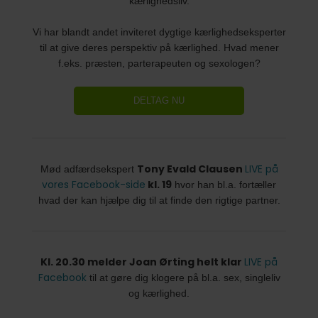
kærlighedsliv.
Vi har blandt andet inviteret dygtige kærlighedseksperter
til at give deres perspektiv på kærlighed. Hvad mener
f.eks. præsten, parterapeuten og sexologen?
DELTAG NU
Tony Evald Clausen
LIVE på
Mød adfærdsekspert
vores Facebook-side
kl. 19
hvor han bl.a. fortæller
hvad der kan hjælpe dig til at finde den rigtige partner.
Kl. 20.30 melder Joan Ørting helt klar
LIVE på
Facebook
til at gøre dig klogere på bl.a. sex, singleliv
og kærlighed.