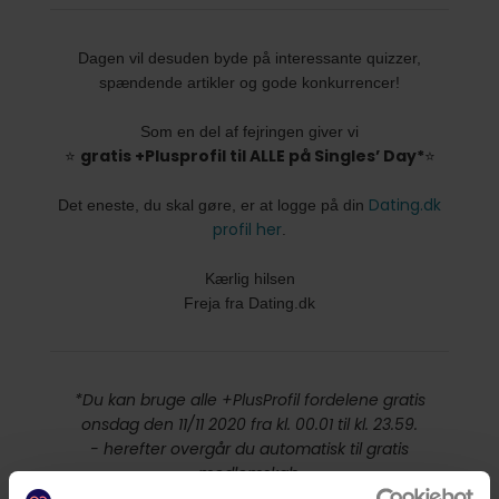
Dagen vil desuden byde på interessante quizzer,
spændende artikler og gode konkurrencer!
Som en del af fejringen giver vi
gratis +Plusprofil til ALLE på Singles’ Day*
⭐
⭐
Dating.dk
Det eneste, du skal gøre, er at logge på din
profil her
.
Kærlig hilsen
Freja fra Dating.dk
*Du kan bruge alle +PlusProfil fordelene gratis
onsdag den 11/11 2020 fra kl. 00.01 til kl. 23.59.
- herefter overgår du automatisk til gratis
medlemskab.
her
Læs mere