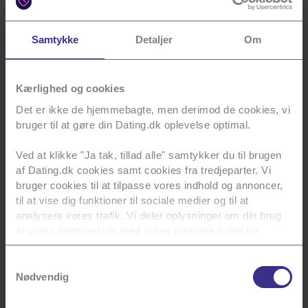
Samtykke
Detaljer
Om
Kærlighed og cookies
Det er ikke de hjemmebagte, men derimod de cookies, vi
bruger til at gøre din Dating.dk oplevelse optimal.
Tips
Bliv
Horoskoper
Ved at klikke "Ja tak, tillad alle" samtykker du til brugen
klogere
af Dating.dk cookies samt cookies fra tredjeparter. Vi
Læs vores
Se dit
bruger cookies til at tilpasse vores indhold og annoncer,
tips til
Vi har
horoskop for
Dating og
til at vise dig funktioner til sociale medier og til at
samlet
denne uge.
din profil.
analysere vores trafik. Vi deler oplysninger om din brug
nogle af
Danmarks
af vores hjemmeside med vores partnere inden for
Læs mere
Læs mere
dygtigste.
sociale medier, annoncering og analyse. Vores partnere
kan kombinere data med andre oplysninger, du har givet
Samtykkevalg
Læs mere
dem, eller som de har indsamlet fra din brug af deres
Nødvendig
tjenester.