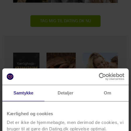
TAG MIG TIL DATING.DK NU
Bliv
Artikler
klogere
Anbefalinger
Samtykke
Detaljer
Om
Læs vore
Vi har
Find dit
mange
samlet
kommende
spændende
nogle af
Kærlighed og cookies
match her.
artikler.
Danmarks
Det er ikke de hjemmebagte, men derimod de cookies, vi
dygtigste.
Læs mere
Læs mere
bruger til at gøre din Dating.dk oplevelse optimal.