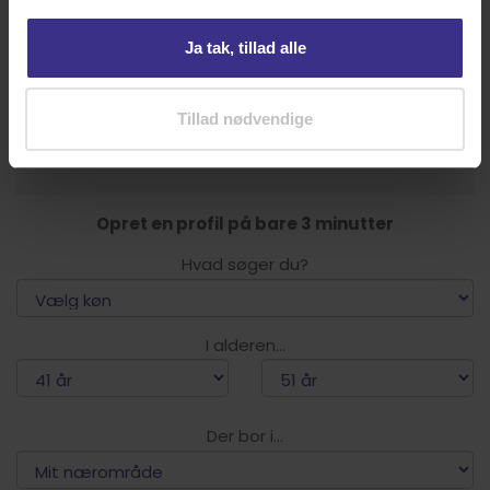
Ja tak, tillad alle
KUNDESERVICE
Tillad nødvendige
Åbningstider
Tlf. 33 89 00 00 •
Opret en profil på bare 3 minutter
Hvad søger du?
I alderen...
Der bor i...