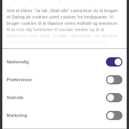
Læs mere
Ved at klikke "Ja tak, tillad alle" samtykker du til brugen
af Dating.dk cookies samt cookies fra tredjeparter. Vi
bruger cookies til at tilpasse vores indhold og annoncer,
til at vise dig funktioner til sociale medier og til at
analysere vores trafik. Vi deler oplysninger om din brug
af vores hjemmeside med vores partnere inden for
Kærlig hilsen
sociale medier, annoncering og analyse. Vores partnere
kan kombinere data med andre oplysninger, du har givet
Dating.dk
Samtykkevalg
dem, eller som de har indsamlet fra din brug af deres
Nødvendig
tjenester.
Præferencer
Du kan se en liste over alle vores tredjeparter
her
.
Du kan til enhver tid annullere dit samtykke, som
Kærligheden starter her
beskrevet i vores
cookiepolitik
. Se også vores
Statistik
persondatapolitik
for mere info.
Marketing