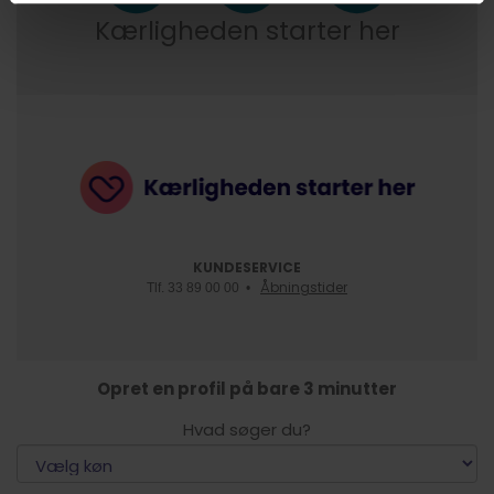
Kærligheden starter her
KUNDESERVICE
Åbningstider
Tlf. 33 89 00 00 •
Opret en profil på bare 3 minutter
Hvad søger du?