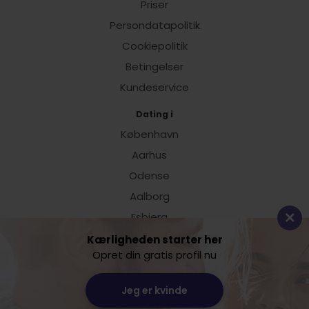
Priser
Persondatapolitik
Cookiepolitik
Betingelser
Kundeservice
Dating i
København
Aarhus
Odense
Aalborg
Esbjerg
Vis alle
Kærligheden starter her
Opret din gratis profil nu
Dating.dk
Jeg er kvinde
Lille Sct. Hans Gade 11
8800 Viborg