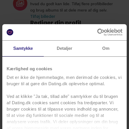
hvad du godt kan lide. Tilføj flere profilbilleder
og brug albums til at dele mere af dig selv.
Tilføj billeder
Rediger din profil
Lav en beskrivelse af dig selv, fortæl om dine
interesser og om hvad der vigtigt for dig.
Rediger nu
Udfyld din matchprofil
Samtykke
Detaljer
Om
Hjælp os med at finde det helt perfekte match
til dig. Der er nye match spørgsmål til dig hver
Udfyld her
dag.
Kærlighed og cookies
Det er ikke de hjemmebagte, men derimod de cookies, vi
bruger til at gøre din Dating.dk oplevelse optimal.
Ved at klikke "Ja tak, tillad alle" samtykker du til brugen
af Dating.dk cookies samt cookies fra tredjeparter. Vi
bruger cookies til at tilpasse vores indhold og annoncer,
til at vise dig funktioner til sociale medier og til at
analysere vores trafik. Vi deler oplysninger om din brug
af vores hjemmeside med vores partnere inden for