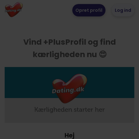
Opret profil
Log ind
Vind +PlusProfil og find
kærligheden nu 😍
Hej