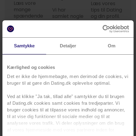
Læs vore
Læs vores
mange
Vi har
tips til Dating
spændende
samlet nogle
og din profil.
artikler.
af Danmarks
dygtigste.
Læs mere
Læs mere
Læs mere
Samtykke
Detaljer
Om
Kærlighed og cookies
Det er ikke de hjemmebagte, men derimod de cookies, vi
bruger til at gøre din Dating.dk oplevelse optimal.
Kærlig hilsen
Dating.dk
Ved at klikke "Ja tak, tillad alle" samtykker du til brugen
af Dating.dk cookies samt cookies fra tredjeparter. Vi
bruger cookies til at tilpasse vores indhold og annoncer,
til at vise dig funktioner til sociale medier og til at
analysere vores trafik. Vi deler oplysninger om din brug
af vores hjemmeside med vores partnere inden for
Kærligheden starter her