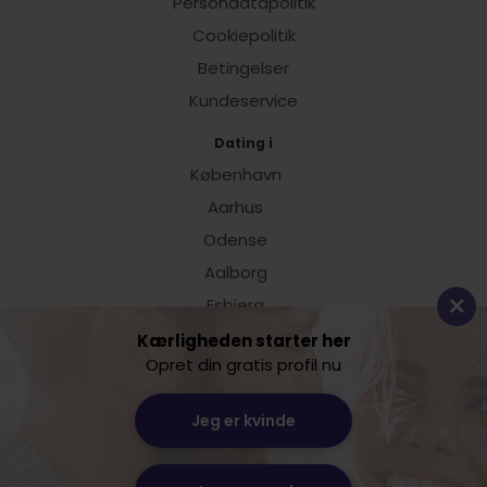
Persondatapolitik
Cookiepolitik
Betingelser
Kundeservice
Dating i
København
Aarhus
Odense
Aalborg
Esbjerg
Vis alle
Kærligheden starter her
Opret din gratis profil nu
Dating.dk
Jeg er kvinde
Lille Sct. Hans Gade 11
8800 Viborg
CVR: 24238849