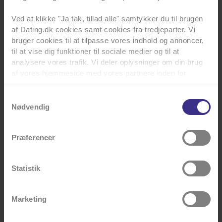
Læs mere
dygtigste.
Læs mere
Ved at klikke "Ja tak, tillad alle" samtykker du til brugen
Læs mere
af Dating.dk cookies samt cookies fra tredjeparter. Vi
bruger cookies til at tilpasse vores indhold og annoncer,
til at vise dig funktioner til sociale medier og til at
analysere vores trafik. Vi deler oplysninger om din brug
af vores hjemmeside med vores partnere inden for
Kærlig hilsen
sociale medier, annoncering og analyse. Vores partnere
kan kombinere data med andre oplysninger, du har givet
Dating.dk
Samtykkevalg
dem, eller som de har indsamlet fra din brug af deres
Nødvendig
tjenester.
Præferencer
Du kan se en liste over alle vores tredjeparter
her
.
Du kan til enhver tid annullere dit samtykke, som
Kærligheden starter her
beskrevet i vores
cookiepolitik
. Se også vores
Statistik
persondatapolitik
for mere info.
Marketing