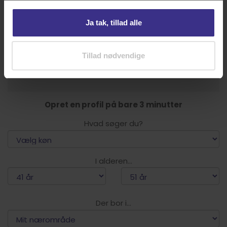
Ja tak, tillad alle
KUNDESERVICE
Tillad nødvendige
Åbningstider
Tlf. 33 89 00 00 •
Opret en profil på bare 3 minutter
Hvad søger du?
I alderen...
Der bor i...