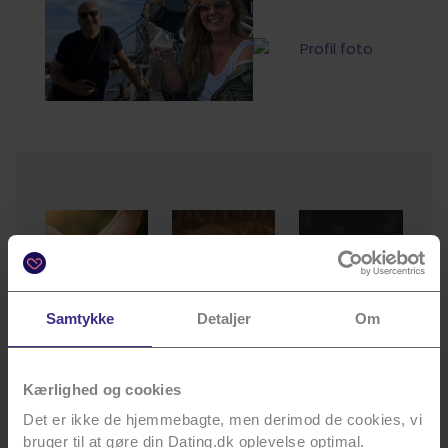
Samtykke
Detaljer
Om
Tips
Artikler
Bliv
klogere
Læs vores
Læs vore
tips til Dating
mange
Vi har samlet
Kærlighed og cookies
og din profil.
spændende
nogle af
Det er ikke de hjemmebagte, men derimod de cookies, vi
artikler.
Danmarks
bruger til at gøre din Dating.dk oplevelse optimal.