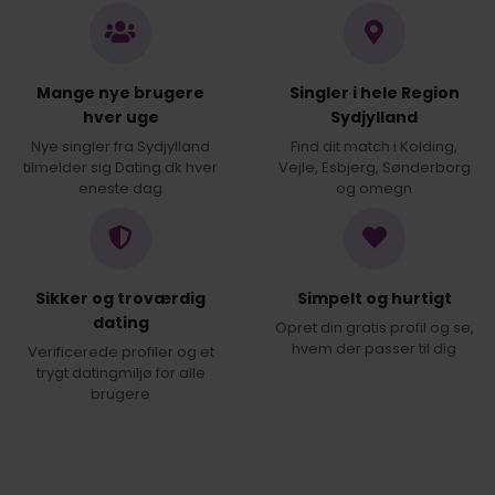
Mange nye brugere
Singler i hele Region
hver uge
Sydjylland
Nye singler fra Sydjylland
Find dit match i Kolding,
tilmelder sig Dating.dk hver
Vejle, Esbjerg, Sønderborg
eneste dag
og omegn
Sikker og troværdig
Simpelt og hurtigt
dating
Opret din gratis profil og se,
hvem der passer til dig
Verificerede profiler og et
trygt datingmiljø for alle
brugere