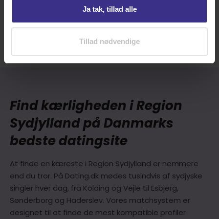
Ja tak, tillad alle
Tillad nødvendige
Esbjerg Strand
Sønderborg
Find kærligheden i Region
Sydjylland på Danmarks
bedste datingsite
At finde en kæreste i Region Sydjylland er nemmere
end du tror. På Dating.dk mødes tusindvis af sydjyske
singler hver dag, fra Kolding og Vejle til Esbjerg,
Sønderborg og Haderslev. Vores matchsystem er
designet til at finde de mest kompatible profiler