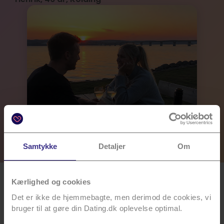
Samtykke
Detaljer
Om
Kærlighed og cookies
Populære datesteder i
Det er ikke de hjemmebagte, men derimod de cookies, vi
bruger til at gøre din Dating.dk oplevelse optimal.
Region Sydjylland