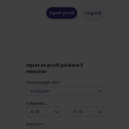
Opret profil
Log ind
Opret en profil på bare 3
minutter
Hvad søger du?
Vælg køn
I alderen...
41 år
51 år
Der bor i...