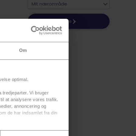
Mit nærområde
Videre
Om
velse optimal.
 tredjeparter. Vi bruger
til at analysere vores trafik.
medier, annoncering og
om de har indsamlet fra din