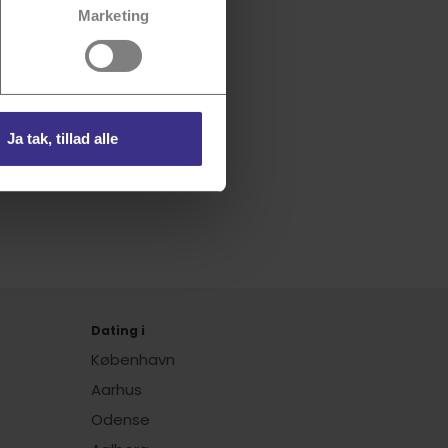
er
vores
persondatapolitik
for
Marketing
Ja tak, tillad alle
en
Dating i
København
Aarhus
Odense