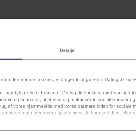
Detaljer
men derimod de cookies, vi bruger til at gøre din Dating.dk ople
alle" samtykker du til brugen af Dating.dk cookies samt cookies fra
ndhold og annoncer, til at vise dig funktioner til sociale medier og 
brug af vores hjemmeside med vores partnere inden for sociale 
kombinere data med andre oplysninger, du har givet dem, eller s
den at
acceptere vore marketing cookies.
vores tredjeparter
her
.