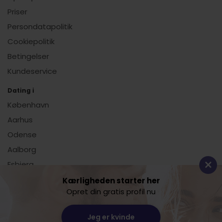
Priser
Persondatapolitik
Cookiepolitik
Betingelser
Kundeservice
Dating i
København
Aarhus
Odense
Aalborg
Esbjerg
Vis alle
Kærligheden starter her
Opret din gratis profil nu
Dating.dk
Jeg er kvinde
Lille Sct. Hans Gade 11