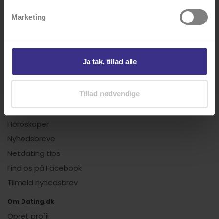
Senior dating
Marketing
Læs mere om vores apps
Dating App
Ja tak, tillad alle
Vi har også...
Artikler om datinglivet
Tillad nødvendige
Det siger brugerne
Events for singler
Horoskoper
Nyhedsbreve
Netdating tips
Find os på Facebook
Tilmeld nyhedsbrev
Om Dating.dk
Opret profil