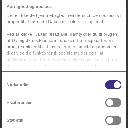
Kærlighed og cookies
I alderen...
Det er ikke de hjemmebagte, men derimod de cookies, vi
bruger til at gøre din Dating.dk oplevelse optimal.
Der bor i...
Ved at klikke "Ja tak, tillad alle" samtykker du til brugen
af Dating.dk cookies samt cookies fra tredjeparter. Vi
bruger cookies til at tilpasse vores indhold og annoncer,
til at vise dig funktioner til sociale medier og til at
Videre
analysere vores trafik. Vi deler oplysninger om din brug
af vores hjemmeside med vores partnere inden for
sociale medier, annoncering og analyse. Vores partnere
kan kombinere data med andre oplysninger, du har givet
Samtykkevalg
dem, eller som de har indsamlet fra din brug af deres
Nødvendig
Danmarks største datingsite
tjenester.
Kæreste-søgende
Præferencer
Du kan se en liste over alle vores tredjeparter
her
.
Singler
Du kan til enhver tid annullere dit samtykke, som
Valentins dag
beskrevet i vores
cookiepolitik
. Se også vores
Statistik
persondatapolitik
for mere info.
Singles day