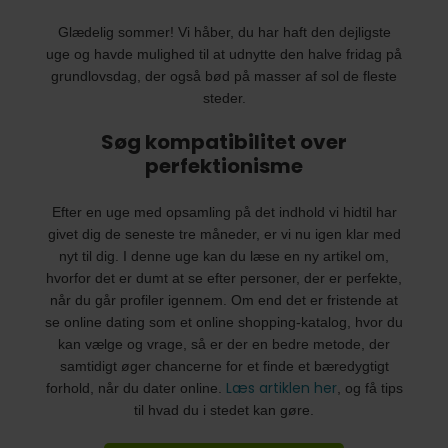
Glædelig sommer! Vi håber, du har haft den dejligste
uge og havde mulighed til at udnytte den halve fridag på
grundlovsdag, der også bød på masser af sol de fleste
steder.
Søg kompatibilitet over
perfektionisme
Efter en uge med opsamling på det indhold vi hidtil har
givet dig de seneste tre måneder, er vi nu igen klar med
nyt til dig. I denne uge kan du læse en ny artikel om,
hvorfor det er dumt at se efter personer, der er perfekte,
når du går profiler igennem. Om end det er fristende at
se online dating som et online shopping-katalog, hvor du
kan vælge og vrage, så er der en bedre metode, der
samtidigt øger chancerne for et finde et bæredygtigt
Læs artiklen her
forhold, når du dater online.
, og få tips
til hvad du i stedet kan gøre.