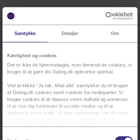
Fortsat rigtig god søndag.
De bedste hilsner,
Mai og Team Dating.dk
Samtykke
Detaljer
Om
Kærlighed og cookies
Det er ikke de hjemmebagte, men derimod de cookies, vi
bruger til at gøre din Dating.dk oplevelse optimal.
Ved at klikke "Ja tak, tillad alle" samtykker du til brugen
af Dating.dk cookies samt cookies fra tredjeparter. Vi
Tips
Bliv
Horoskoper
bruger cookies til at tilpasse vores indhold og annoncer,
klogere
til at vise dig funktioner til sociale medier og til at
Læs vores
Se dit
analysere vores trafik. Vi deler oplysninger om din brug
tips til
Vi har
horoskop for
af vores hjemmeside med vores partnere inden for
Dating og
samlet
denne uge.
sociale medier, annoncering og analyse. Vores partnere
din profil.
nogle af
kan kombinere data med andre oplysninger, du har givet
Samtykkevalg
Danmarks
Læs mere