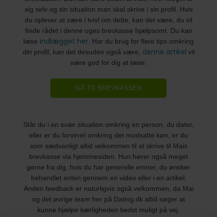
sig selv og sin situation man skal skrive i sin profil. Hvis
du oplever at være i tvivl om dette, kan det være, du vil
finde rådet i denne uges brevkasse hjælpsomt. Du kan
indlægget her
læse
. Har du brug for flere tips omkring
denne artikel
din profil, kan det desuden også være,
vil
være god for dig at læse.
GÅ TIL BREVKASSEN
Står du i en svær situation omkring en person, du dater,
eller er du forvirret omkring det modsatte køn, er du
som sædvanligt altid velkommen til at skrive til Mais
brevkasse via hjemmesiden. Hun hører også meget
gerne fra dig, hvis du har generelle emner, du ønsker
behandlet enten gennem en video eller i en artikel.
Anden feedback er naturligvis også velkommen, da Mai
og det øvrige team her på Dating.dk altid søger at
kunne hjælpe kærligheden bedst muligt på vej.