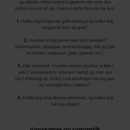
og således lettere komme igennem den som den
bedste version af dig. Overvej derfor hvis du har lyst:
1.
Hvilke ting fungerede godt sidste jul og hvilke ting
fungerede ikke så godt?
2.
Hvordan vil jeg gerne have det i juletiden?
(eksempelvis; afslappet, overskudsagtig, føle jeg gør
en forskel, hjælpsom, glad, spændt osv.)
3.
Eller eventuelt: Hvordan ønsker jeg ikke at føle i
julen? (eksempelvis: stresset, hængt op, træt, sur
osv.) Efterfulgt af: Hvilke små ændringer kan jeg lave
for at undgå disse følelser?
4.
Hvilke ting skal absolut prioriteres, og hvilke ting
kan jeg slippe?
Venskaber og romantik