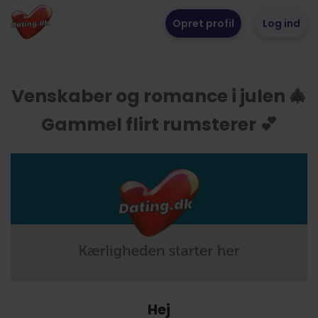
Opret profil
Log ind
Venskaber og romance i julen 🎄
Gammel flirt rumsterer 💕
Hej