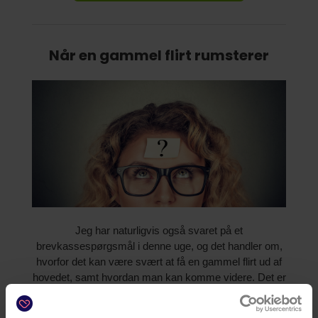
Når en gammel flirt rumsterer
Jeg har naturligvis også svaret på et
brevkassespørgsmål i denne uge, og det handler om,
hvorfor det kan være svært at få en gammel flirt ud af
hovedet, samt hvordan man kan komme videre. Det er
så let at ende i denne situation, og mon ikke du selv
har været der eller kender nogen, som har? Der er en