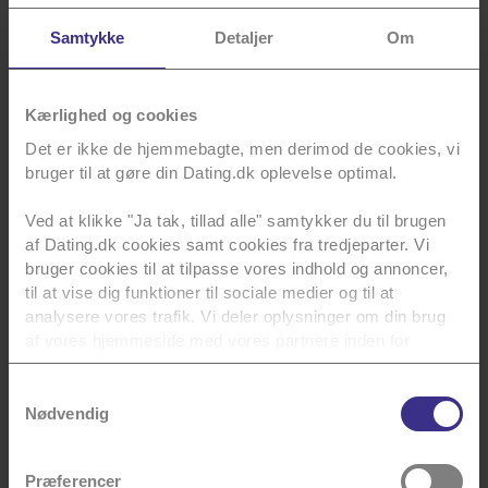
god indsigt at hente i dette indlæg, så jeg vil opfordre
dig til at læse det, hvad enten du er mand eller kvinde.
Samtykke
Detaljer
Om
LÆS INDLÆGGET HER
Kærlighed og cookies
Det er ikke de hjemmebagte, men derimod de cookies, vi
bruger til at gøre din Dating.dk oplevelse optimal.
Husk at jeg er her
for at hjælpe dig
Ved at klikke "Ja tak, tillad alle" samtykker du til brugen
af Dating.dk cookies samt cookies fra tredjeparter. Vi
bruger cookies til at tilpasse vores indhold og annoncer,
Har du spørgsmål til brevkassen eller til noget andet,
til at vise dig funktioner til sociale medier og til at
er du mere end velkommen til at skrive til mig via
analysere vores trafik. Vi deler oplysninger om din brug
hjemmesiden, hvor jeg som altid elsker at modtage
af vores hjemmeside med vores partnere inden for
post.
sociale medier, annoncering og analyse. Vores partnere
kan kombinere data med andre oplysninger, du har givet
Samtykkevalg
SKRIV TIL MAI
dem, eller som de har indsamlet fra din brug af deres
Nødvendig
tjenester.
De bedste hilsner,
Præferencer
Mai
Du kan se en liste over alle vores tredjeparter
her
.