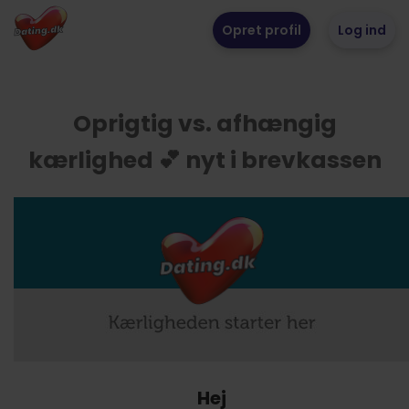
Opret profil
Log ind
Oprigtig vs. afhængig
kærlighed 💕 nyt i brevkassen
Hej