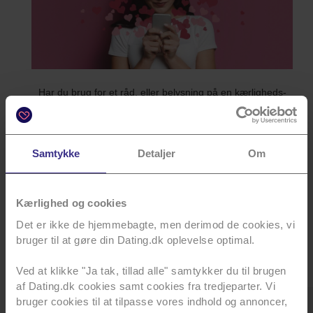
Har du brug for et råd, eller belysning på en kærligheds-
situation, så er du som altid mere end velkommen til at
skrive til mig i brevkassen. Jeg er også altid interesseret i
at høre, hvad jeg kan gøre for at hjælpe dig til at finde
Samtykke
Detaljer
Om
kærligheden i dit liv - min indbakke er altid åben.
SKRIV TIL MIG HER
Kærlighed og cookies
Det er ikke de hjemmebagte, men derimod de cookies, vi
bruger til at gøre din Dating.dk oplevelse optimal.
De bedste hilsner,
Mai
Ved at klikke "Ja tak, tillad alle" samtykker du til brugen
af Dating.dk cookies samt cookies fra tredjeparter. Vi
bruger cookies til at tilpasse vores indhold og annoncer,