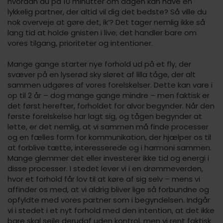
hvordan du på 10 minutter om dagen kan have en
lykkelig partner, der altid vil dig det bedste? Så ville du
nok overveje at gøre det, ik’? Det tager nemlig ikke så
lang tid at holde gnisten i live; det handler bare om
vores tilgang, prioriteter og intentioner.
Mange gange starter nye forhold ud på et fly, der
svæver på en lyserød sky sløret af lilla tåge, der alt
sammen udgøres af vores forelskelser. Dette kan vare i
op til 2 år – dog mange gange mindre – men faktisk er
det først herefter, forholdet for alvor begynder. Når den
første forelskelse har lagt sig, og tågen begynder at
lette, er det nemlig, at vi sammen må finde processer
og en fælles form for kommunikation, der hjælper os til
at forblive tætte, interesserede og i harmoni sammen.
Mange glemmer det eller investerer ikke tid og energi i
disse processer. I stedet lever vi i en drømmeverden,
hvor et forhold får lov til at køre af sig selv – mens vi
affinder os med, at vi aldrig bliver lige så forbundne og
opfyldte med vores partner som i begyndelsen. Indgår
vi i stedet i et nyt forhold med den intention, at det ikke
bare skal sejle derudaf uden kontrol, men vi rent faktisk