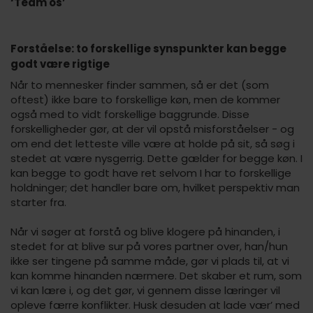
‘Team os’
Forståelse: to forskellige synspunkter kan begge
godt være rigtige
Når to mennesker finder sammen, så er det (som
oftest) ikke bare to forskellige køn, men de kommer
også med to vidt forskellige baggrunde. Disse
forskelligheder gør, at der vil opstå misforståelser - og
om end det letteste ville være at holde på sit, så søg i
stedet at være nysgerrig. Dette gælder for begge køn. I
kan begge to godt have ret selvom I har to forskellige
holdninger; det handler bare om, hvilket perspektiv man
starter fra.
Når vi søger at forstå og blive klogere på hinanden, i
stedet for at blive sur på vores partner over, han/hun
ikke ser tingene på samme måde, gør vi plads til, at vi
kan komme hinanden nærmere. Det skaber et rum, som
vi kan lære i, og det gør, vi gennem disse læringer vil
opleve færre konflikter. Husk desuden at lade vær’ med