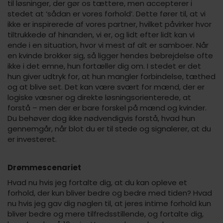
til løsninger, der gør os tættere, men accepterer i
stedet at ‘sådan er vores forhold’. Dette fører til, at vi
ikke er inspirerede af vores partner, hvilket påvirker hvor
tiltrukkede af hinanden, vi er, og lidt efter lidt kan vi
ende i en situation, hvor vi mest af alt er samboer. Når
en kvinde brokker sig, så ligger hendes bebrejdelse ofte
ikke i det emne, hun fortæller dig om. I stedet er det
hun giver udtryk for, at hun mangler forbindelse, tæthed
og at blive set. Det kan være svært for mænd, der er
logiske væsner og direkte løsningsorienterede, at
forstå – men der er bare forskel på mænd og kvinder.
Du behøver dog ikke nødvendigvis forstå, hvad hun
gennemgår, når blot du er til stede og signalerer, at du
er investeret.
Drømmescenariet
Hvad nu hvis jeg fortalte dig, at du kan opleve et
forhold, der kun bliver bedre og bedre med tiden? Hvad
nu hvis jeg gav dig nøglen til, at jeres intime forhold kun
bliver bedre og mere tilfredsstillende, og fortalte dig,