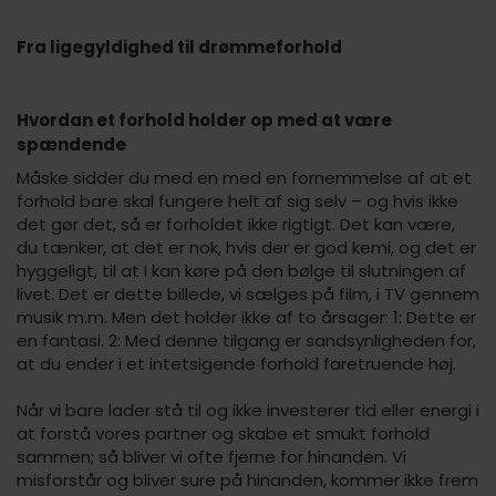
Fra ligegyldighed til drømmeforhold
Hvordan et forhold holder op med at være
spændende
Måske sidder du med en med en fornemmelse af at et
forhold bare skal fungere helt af sig selv – og hvis ikke
det gør det, så er forholdet ikke rigtigt. Det kan være,
du tænker, at det er nok, hvis der er god kemi, og det er
hyggeligt, til at I kan køre på den bølge til slutningen af
livet. Det er dette billede, vi sælges på film, i TV gennem
musik m.m. Men det holder ikke af to årsager: 1: Dette er
en fantasi. 2: Med denne tilgang er sandsynligheden for,
at du ender i et intetsigende forhold faretruende høj.
Når vi bare lader stå til og ikke investerer tid eller energi i
at forstå vores partner og skabe et smukt forhold
sammen; så bliver vi ofte fjerne for hinanden. Vi
misforstår og bliver sure på hinanden, kommer ikke frem