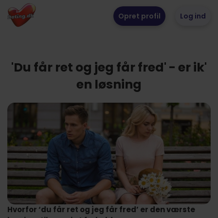
Opret profil
Log ind
'Du får ret og jeg får fred' - er ik'
en løsning
Hvorfor ‘du får ret og jeg får fred’ er den værste