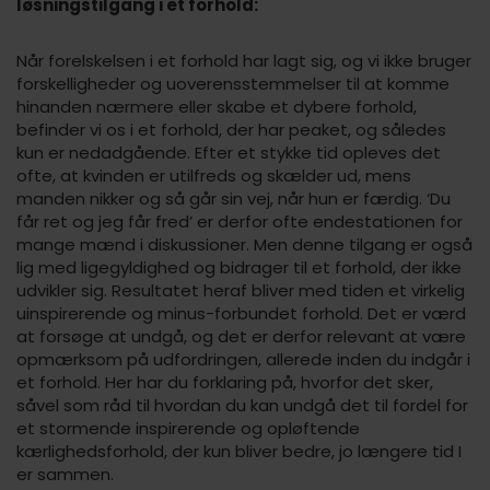
løsningstilgang i et forhold:
Når forelskelsen i et forhold har lagt sig, og vi ikke bruger
forskelligheder og uoverensstemmelser til at komme
hinanden nærmere eller skabe et dybere forhold,
befinder vi os i et forhold, der har peaket, og således
kun er nedadgående. Efter et stykke tid opleves det
ofte, at kvinden er utilfreds og skælder ud, mens
manden nikker og så går sin vej, når hun er færdig. ‘Du
får ret og jeg får fred’ er derfor ofte endestationen for
mange mænd i diskussioner. Men denne tilgang er også
lig med ligegyldighed og bidrager til et forhold, der ikke
udvikler sig. Resultatet heraf bliver med tiden et virkelig
uinspirerende og minus-forbundet forhold. Det er værd
at forsøge at undgå, og det er derfor relevant at være
opmærksom på udfordringen, allerede inden du indgår i
et forhold. Her har du forklaring på, hvorfor det sker,
såvel som råd til hvordan du kan undgå det til fordel for
et stormende inspirerende og opløftende
kærlighedsforhold, der kun bliver bedre, jo længere tid I
er sammen.