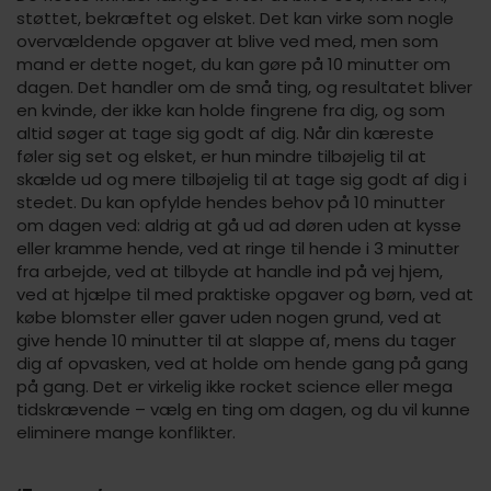
støttet, bekræftet og elsket. Det kan virke som nogle
overvældende opgaver at blive ved med, men som
mand er dette noget, du kan gøre på 10 minutter om
dagen. Det handler om de små ting, og resultatet bliver
en kvinde, der ikke kan holde fingrene fra dig, og som
altid søger at tage sig godt af dig. Når din kæreste
føler sig set og elsket, er hun mindre tilbøjelig til at
skælde ud og mere tilbøjelig til at tage sig godt af dig i
stedet. Du kan opfylde hendes behov på 10 minutter
om dagen ved: aldrig at gå ud ad døren uden at kysse
eller kramme hende, ved at ringe til hende i 3 minutter
fra arbejde, ved at tilbyde at handle ind på vej hjem,
ved at hjælpe til med praktiske opgaver og børn, ved at
købe blomster eller gaver uden nogen grund, ved at
give hende 10 minutter til at slappe af, mens du tager
dig af opvasken, ved at holde om hende gang på gang
på gang. Det er virkelig ikke rocket science eller mega
tidskrævende – vælg en ting om dagen, og du vil kunne
eliminere mange konflikter.