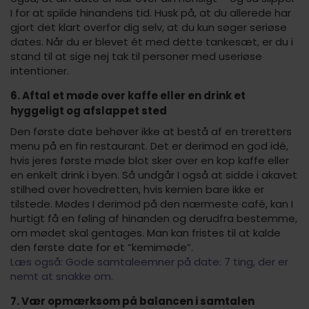
I for at spilde hinandens tid. Husk på, at du allerede har
gjort det klart overfor dig selv, at du kun søger seriøse
dates. Når du er blevet ét med dette tankesæt, er du i
stand til at sige nej tak til personer med useriøse
intentioner.
6. Aftal et møde over kaffe eller en drink et
hyggeligt og afslappet sted
Den første date behøver ikke at bestå af en treretters
menu på en fin restaurant. Det er derimod en god idé,
hvis jeres første møde blot sker over en kop kaffe eller
en enkelt drink i byen. Så undgår I også at sidde i akavet
stilhed over hovedretten, hvis kemien bare ikke er
tilstede. Mødes I derimod på den nærmeste café, kan I
hurtigt få en føling af hinanden og derudfra bestemme,
om mødet skal gentages. Man kan fristes til at kalde
den første date for et ”kemimøde”.
Læs også: Gode samtaleemner på date: 7 ting, der er
nemt at snakke om.
7. Vær opmærksom på balancen i samtalen