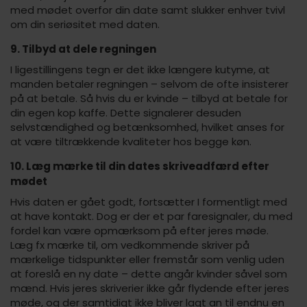
med mødet overfor din date samt slukker enhver tvivl
om din seriøsitet med daten.
9. Tilbyd at dele regningen
I ligestillingens tegn er det ikke længere kutyme, at
manden betaler regningen – selvom de ofte insisterer
på at betale. Så hvis du er kvinde – tilbyd at betale for
din egen kop kaffe. Dette signalerer desuden
selvstændighed og betænksomhed, hvilket anses for
at være tiltrækkende kvaliteter hos begge køn.
10. Læg mærke til din dates skriveadfærd efter
mødet
Hvis daten er gået godt, fortsætter I formentligt med
at have kontakt. Dog er der et par faresignaler, du med
fordel kan være opmærksom på efter jeres møde.
Læg fx mærke til, om vedkommende skriver på
mærkelige tidspunkter eller fremstår som venlig uden
at foreslå en ny date – dette angår kvinder såvel som
mænd. Hvis jeres skriverier ikke går flydende efter jeres
møde, og der samtidigt ikke bliver lagt an til endnu en