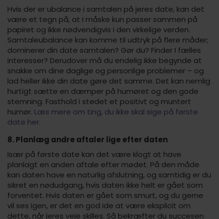
Hvis der er ubalance i samtalen på jeres date, kan det
være et tegn på, at I måske kun passer sammen på
papiret og ikke nødvendigvis i den virkelige verden.
Samtaleubalance kan komme til udtryk på flere måder;
dominerer din date samtalen? Gør du? Finder I fælles
interesser? Derudover må du endelig ikke begynde at
snakke om dine daglige og personlige problemer – og
lad heller ikke din date gøre det samme. Det kan nemlig
hurtigt sætte en dæmper på humøret og den gode
stemning. Fasthold i stedet et positivt og muntert
humør.
Læs mere om ting, du ikke skal sige på første
date her.
8. Planlæg andre aftaler lige efter daten
Især på første date kan det være klogt at have
planlagt en anden aftale efter mødet. På den måde
kan daten have en naturlig afslutning, og samtidig er du
sikret en nødudgang, hvis daten ikke helt er gået som
forventet. Hvis daten er gået som smurt, og du gerne
vil ses igen, er det en god ide at være eksplicit om
dette, når jeres veje skilles. Så bekræfter du succesen