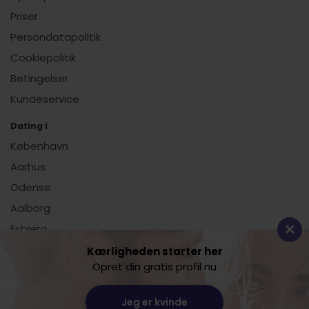
Priser
Persondatapolitik
Cookiepolitik
Betingelser
Kundeservice
Dating i
København
Aarhus
Odense
Aalborg
Esbjerg
Vis alle
Kærligheden starter her
Opret din gratis profil nu
Dating.dk
Jeg er kvinde
Lille Sct. Hans Gade 11