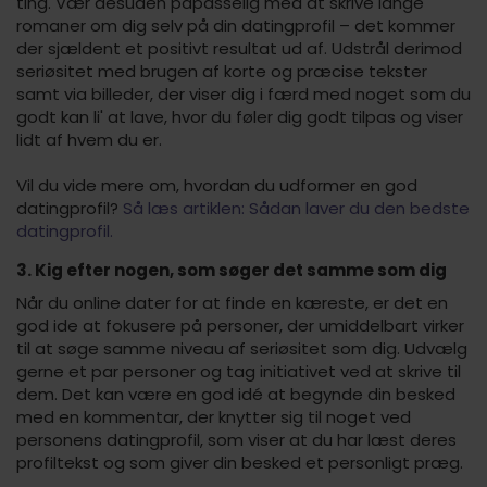
ting. Vær desuden påpasselig med at skrive lange
romaner om dig selv på din datingprofil – det kommer
der sjældent et positivt resultat ud af. Udstrål derimod
seriøsitet med brugen af korte og præcise tekster
samt via billeder, der viser dig i færd med noget som du
godt kan li' at lave, hvor du føler dig godt tilpas og viser
lidt af hvem du er.
Vil du vide mere om, hvordan du udformer en god
datingprofil?
Så læs artiklen: Sådan laver du den bedste
datingprofil.
3. Kig efter nogen, som søger det samme som dig
Når du online dater for at finde en kæreste, er det en
god ide at fokusere på personer, der umiddelbart virker
til at søge samme niveau af seriøsitet som dig. Udvælg
gerne et par personer og tag initiativet ved at skrive til
dem. Det kan være en god idé at begynde din besked
med en kommentar, der knytter sig til noget ved
personens datingprofil, som viser at du har læst deres
profiltekst og som giver din besked et personligt præg.