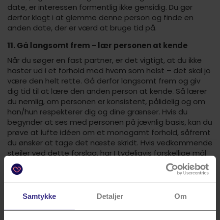
date, er interessen formentlig ikke gensidig. Du gør
derfor klogt i at glemme denne person og finde en
anden date, der er værd at bruge tid på.
11. Gå langsomt frem – lær personen at kende
Når du søger en fast partner, er det vigtigt, at du ikke
haster ud i et forhold med hvem som helst – det skal jo
være den helt rette. Gå derfor langsomt frem og giv
dig tid til at lære den anden person at kende. Så lærer
du nemlig, om personen er konsistent, pålidelig og om
han/hun respekterer dig og dine grænser. Hvis du
begynder at ses med personen på jævnlig basis, kan du
prøve at lufte idéen om et monogamt forhold, såfremt
du ønsker at tage det næste skridt. Hvis vedkommende
stejler ved dette forslag, har I tydeligvis forskellige mål
med det indledte forhold. Hvis personen derimod er
åben over for idéen, har du meget muligt fundet en,
som du kan påbegynde en lang og romantisk
kærlighedsrejse med.
Samtykke
Detaljer
Om
Læs også: 7 tips: Sådan finder du en kæreste.