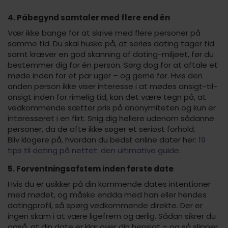
4. Påbegynd samtaler med flere end én
Vær ikke bange for at skrive med flere personer på
samme tid. Du skal huske på, at seriøs dating tager tid
samt kræver en god skanning af dating-miljøet, før du
bestemmer dig for én person. Sørg dog for at aftale et
møde inden for et par uger – og gerne før. Hvis den
anden person ikke viser interesse i at mødes ansigt-til-
ansigt inden for rimelig tid, kan det være tegn på, at
vedkommende sætter pris på anonymiteten og kun er
interesseret i en flirt. Snig dig hellere udenom sådanne
personer, da de ofte ikke søger et seriøst forhold.
Bliv klogere på, hvordan du bedst online dater her:
19
tips til dating på nettet: den ultimative guide.
5. Forventningsafstem inden første date
Hvis du er usikker på din kommende dates intentioner
med mødet, og måske endda med han eller hendes
datingprofil, så spørg vedkommende direkte. Der er
ingen skam i at være ligefrem og ærlig. Sådan sikrer du
også, at din date er klar over din hensigt – og så slipper