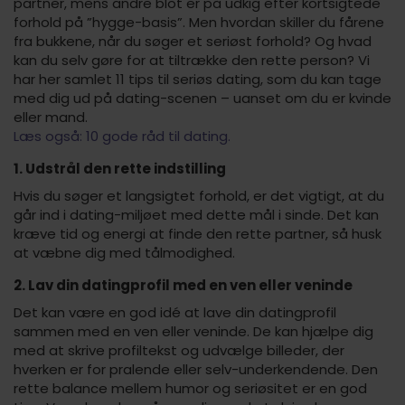
partner, mens andre blot er på udkig efter kortsigtede
forhold på ”hygge-basis”. Men hvordan skiller du fårene
fra bukkene, når du søger et seriøst forhold? Og hvad
kan du selv gøre for at tiltrække den rette person? Vi
har her samlet 11 tips til seriøs dating, som du kan tage
med dig ud på dating-scenen – uanset om du er kvinde
eller mand.
Læs også: 10 gode råd til dating.
1. Udstrål den rette indstilling
Hvis du søger et langsigtet forhold, er det vigtigt, at du
går ind i dating-miljøet med dette mål i sinde. Det kan
kræve tid og energi at finde den rette partner, så husk
at væbne dig med tålmodighed.
2. Lav din datingprofil med en ven eller veninde
Det kan være en god idé at lave din datingprofil
sammen med en ven eller veninde. De kan hjælpe dig
med at skrive profiltekst og udvælge billeder, der
hverken er for pralende eller selv-underkendende. Den
rette balance mellem humor og seriøsitet er en god