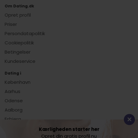
Om Dating.dk
Opret profil
Priser
Persondatapolitik
Cookiepolitik
Betingelser
Kundeservice
Dating i
København
Aarhus
Odense
Aalborg
Esbjerg
Vis alle
Kærligheden starter her
Opret din gratis profil nu