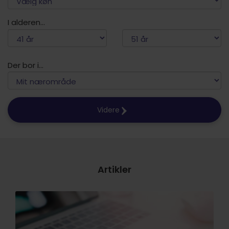
I alderen...
Der bor i...
Videre
Artikler