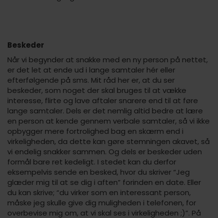
Beskeder
Når vi begynder at snakke med en ny person på nettet,
er det let at ende ud i lange samtaler hér eller
efterfølgende på sms. Mit råd her er, at du ser
beskeder, som noget der skal bruges til at vække
interesse, flirte og lave aftaler snarere end til at føre
lange samtaler. Dels er det nemlig altid bedre at lære
en person at kende gennem verbale samtaler, så vi ikke
opbygger mere fortrolighed bag en skærm end i
virkeligheden, da dette kan gøre stemningen akavet, så
vi endelig snakker sammen. Og dels er beskeder uden
formål bare ret kedeligt. I stedet kan du derfor
eksempelvis sende en besked, hvor du skriver “Jeg
glæder mig til at se dig i aften” forinden en date. Eller
du kan skrive; “du virker som en interessant person,
måske jeg skulle give dig muligheden i telefonen, for
overbevise mig om, at vi skal ses i virkeligheden ;)”. På