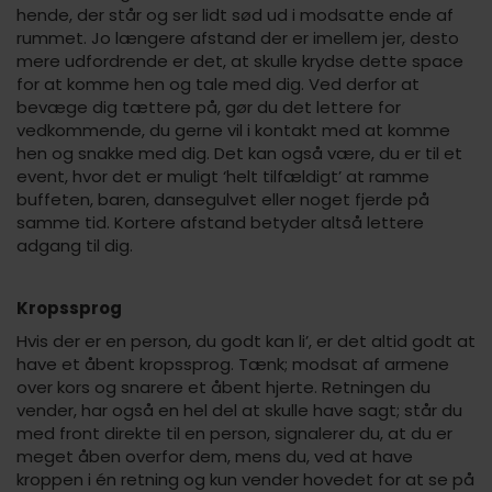
hende, der står og ser lidt sød ud i modsatte ende af
rummet. Jo længere afstand der er imellem jer, desto
mere udfordrende er det, at skulle krydse dette space
for at komme hen og tale med dig. Ved derfor at
bevæge dig tættere på, gør du det lettere for
vedkommende, du gerne vil i kontakt med at komme
hen og snakke med dig. Det kan også være, du er til et
event, hvor det er muligt ‘helt tilfældigt’ at ramme
buffeten, baren, dansegulvet eller noget fjerde på
samme tid. Kortere afstand betyder altså lettere
adgang til dig.
Kropssprog
Hvis der er en person, du godt kan li’, er det altid godt at
have et åbent kropssprog. Tænk; modsat af armene
over kors og snarere et åbent hjerte. Retningen du
vender, har også en hel del at skulle have sagt; står du
med front direkte til en person, signalerer du, at du er
meget åben overfor dem, mens du, ved at have
kroppen i én retning og kun vender hovedet for at se på