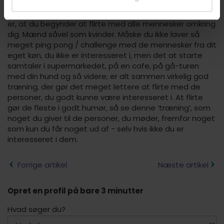
der jo netop noget på spil. Men man behøver jo
heldigvis ikke tage køretimer i en Ferrari, vel? Så mit råd
er, at du begynder at flirte med alle mennesker omkring
dig. Mænd såvel som kvinder. Måske du ikke laver så
meget ping pong / challenge med de mennesker fra dit
eget køn, du ikke er interesseret i, men det at starte
samtaler i supermarkedet, på en cafe, på gå-turen
med din hund og så videre; er alt sammen virkelig god
træning, der gør det meget lettere at flirte med de
personer, du godt kunne være interesseret i. At flirte
gør de fleste i godt humør, så se denne ‘træning’, som
noget du giver til de personer, du møder, fremfor noget
som kun du får noget ud af - selv hvis ikke du er
interesseret i dem.
Forrige artikel
Næste artikel
Opret en profil på bare 3 minutter
Hvad søger du?