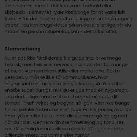
italiensk restaurant, det kan være fodbold eller
skøjteløb i fjernsynet. Vær ikke bange for at være lidt
fjollet - for det er altid godt at bringe et smil på nogens
læber - du kan bruge dette på en date, eller lige når du
møder en person i SuperBrugsen - det virker altid.
Stemmeføring
Nu er det ikke fordi denne lille guide skal blive mega
teknisk, men hvis vi er nervøse, hænder det for mange
af os, at vi enten bliver stille eller monotone. Dette
betyder, vi måske ikke får kommunikeret, hvor
interessante vi kan være. Nerver kan også få os til at
snakke super hurtigt. Hvis du er ude med en ny person,
læg derfor lige mærke til din stemmeføring og dit
tempo. Træk vejret og begynd så igen. Vær ikke bange
for at sænke farten, for eller tage en lille pause, hvor du
bare lytter, eller for at lade din stemme gå op og ned
når du taler. Gennem din stemmeføring og tonalitet
kan du nemlig kommunikere masser af legende eller
drillende energi og varme eller humor.