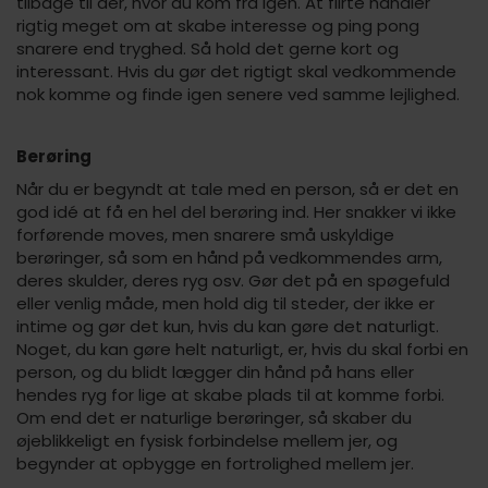
tilbage til der, hvor du kom fra igen. At flirte handler
rigtig meget om at skabe interesse og ping pong
snarere end tryghed. Så hold det gerne kort og
interessant. Hvis du gør det rigtigt skal vedkommende
nok komme og finde igen senere ved samme lejlighed.
Berøring
Når du er begyndt at tale med en person, så er det en
god idé at få en hel del berøring ind. Her snakker vi ikke
forførende moves, men snarere små uskyldige
berøringer, så som en hånd på vedkommendes arm,
deres skulder, deres ryg osv. Gør det på en spøgefuld
eller venlig måde, men hold dig til steder, der ikke er
intime og gør det kun, hvis du kan gøre det naturligt.
Noget, du kan gøre helt naturligt, er, hvis du skal forbi en
person, og du blidt lægger din hånd på hans eller
hendes ryg for lige at skabe plads til at komme forbi.
Om end det er naturlige berøringer, så skaber du
øjeblikkeligt en fysisk forbindelse mellem jer, og
begynder at opbygge en fortrolighed mellem jer.