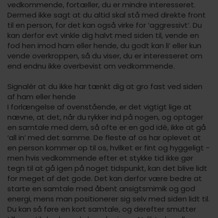
vedkommende, fortæller, du er mindre interesseret.
Dermed ikke sagt at du altid skal stå med direkte front
til en person, for det kan også virke for ‘aggressivt’. Du
kan derfor evt vinkle dig halvt med siden til, vende en
fod hen imod ham eller hende, du godt kan li’ eller kun
vende overkroppen, så du viser, du er interesseret om
end endnu ikke overbevist om vedkommende.
Signalér at du ikke har tænkt dig at gro fast ved siden
af ham eller hende
I forlængelse af ovenstående, er det vigtigt lige at
nævne, at det, når du rykker ind på nogen, og optager
en samtale med dem, så ofte er en god idé, ikke at gå
‘all in’ med det samme. De fleste af os har oplevet at
en person kommer op til os, hvilket er fint og hyggeligt -
men hvis vedkommende efter et stykke tid ikke gør
tegn til at gå igen på noget tidspunkt, kan det blive lidt
for meget af det gode. Det kan derfor være bedre at
starte en samtale med åbent ansigtsmimik og god
energi, mens man positionerer sig selv med siden lidt til.
Du kan så føre en kort samtale, og derefter smutter