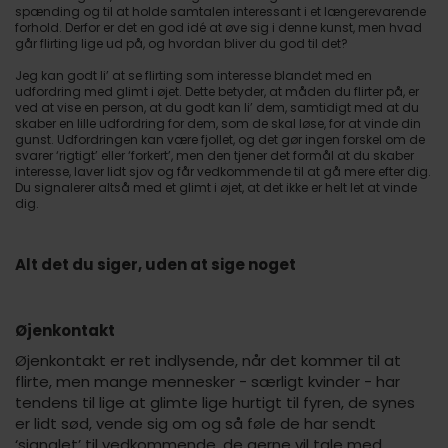
spænding og til at holde samtalen interessant i et længerevarende
forhold. Derfor er det en god idé at øve sig i denne kunst, men hvad
går flirting lige ud på, og hvordan bliver du god til det?
Jeg kan godt li’ at se flirting som interesse blandet med en
udfordring med glimt i øjet. Dette betyder, at måden du flirter på, er
ved at vise en person, at du godt kan li’ dem, samtidigt med at du
skaber en lille udfordring for dem, som de skal løse, for at vinde din
gunst. Udfordringen kan være fjollet, og det gør ingen forskel om de
svarer ‘rigtigt’ eller ‘forkert’, men den tjener det formål at du skaber
interesse, laver lidt sjov og får vedkommende til at gå mere efter dig.
Du signalerer altså med et glimt i øjet, at det ikke er helt let at vinde
dig.
Alt det du siger, uden at sige noget
Øjenkontakt
Øjenkontakt er ret indlysende, når det kommer til at
flirte, men mange mennesker - særligt kvinder - har
tendens til lige at glimte lige hurtigt til fyren, de synes
er lidt sød, vende sig om og så føle de har sendt
‘signalet’ til vedkommende, de gerne vil tale med.