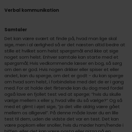
Verbal kommunikation
Samtaler
Det kan være svært at finde på, hvad man lige skal
sige, men i al ærlighed så er det næsten altid bedre at
stille et hvilket som helst spørgsmål end ikke at sige
noget som helst. Enhver samtale kan starte med et
spørgsmål; Hvis vedkommende læser en bog, så sørg
om den er god. Hvis nogen drikker eller spiser et eller
andet, kan du spørge, om det er godt - du kan spørge
om hvad som helst, i forbindelse med det de er i gang
med. For at holde det flirtende kan du dog med fordel
også lave en fjollet test ved at spørge; “hvis du skulle
vælge mellem x eller y, hvad ville du så vælge?” Og så
med et glimt i øjet sige, “ja det ville aldrig være gået
mellem os alligevel”. På denne måde laver du en lille
test til dem, uden de vidste det var en test. Det kan
være popkorn eller snoller, hvis du møder ham/hende i
biffen, eller det kan være pasta eller pizza på en