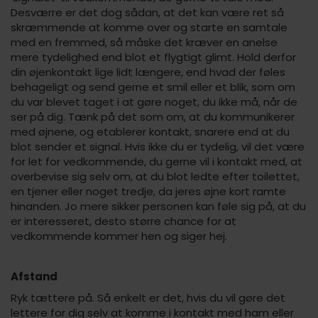
Desværre er det dog sådan, at det kan være ret så
skræmmende at komme over og starte en samtale
med en fremmed, så måske det kræver en anelse
mere tydelighed end blot et flygtigt glimt. Hold derfor
din øjenkontakt lige lidt længere, end hvad der føles
behageligt og send gerne et smil eller et blik, som om
du var blevet taget i at gøre noget, du ikke må, når de
ser på dig. Tænk på det som om, at du kommunikerer
med øjnene, og etablerer kontakt, snarere end at du
blot sender et signal. Hvis ikke du er tydelig, vil det være
for let for vedkommende, du gerne vil i kontakt med, at
overbevise sig selv om, at du blot ledte efter toilettet,
en tjener eller noget tredje, da jeres øjne kort ramte
hinanden. Jo mere sikker personen kan føle sig på, at du
er interesseret, desto større chance for at
vedkommende kommer hen og siger hej.
Afstand
Ryk tættere på. Så enkelt er det, hvis du vil gøre det
lettere for dig selv at komme i kontakt med ham eller