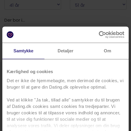
Der bor i...
Videre
Samtykke
Detaljer
Om
Kærlighed og cookies
Artikler
Det er ikke de hjemmebagte, men derimod de cookies, vi
bruger til at gøre din Dating.dk oplevelse optimal.
Ved at klikke "Ja tak, tillad alle" samtykker du til brugen
af Dating.dk cookies samt cookies fra tredjeparter. Vi
bruger cookies til at tilpasse vores indhold og annoncer,
til at vise dig funktioner til sociale medier og til at
analysere vores trafik. Vi deler oplysninger om din brug