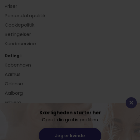
Priser
Persondatapolitik
Cookiepolitik
Betingelser
Kundeservice
Dating i
København
Aarhus
Odense
Aalborg
Esbjerg
Vis alle
Kærligheden starter her
Opret din gratis profil nu
Dating.dk
Jeg er kvinde
Lille Sct. Hans Gade 11