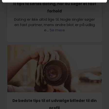
11 tips til seriøs dating, når du søger et fast
forhold
Dating er ikke altid lige til. Nogle singler søger
en fast partner, mens andre blot er på udkig
e...
Se mere
De bedste tips til at udvælge billeder til din
profil