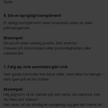
flyde.
6. Giv et oprigtigt kompliment
Et ærligt kompliment viser interesse uden at virke
påtrængende.
Eksempel:
Din profil virker virkelig positiv. Det smitter.
Fokuser på stemningen eller personligheden, ikke
udseendet.
7. Følg op, hvis samtalen går i stå
Selv gode samtaler kan blive stille. Vent ikke for længe –
skriv igen på en let måde.
Eksempel:
Hej, jeg kom til at tænke på den serie, du nævnte. Har
du fået set videre?
Det viser, at du stadig er nysgerrig, og gør det nemt at