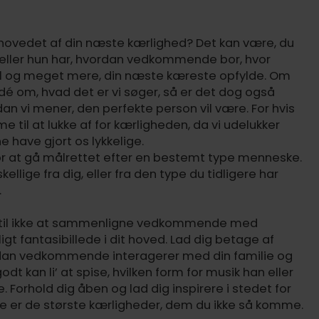
i hovedet af din næste kærlighed? Det kan være, du
n eller hun har, hvordan vedkommende bor, hvor
til og meget mere, din næste kæreste opfylde. Om
dé om, hvad det er vi søger, så er det dog også
ordan vi mener, den perfekte person vil være. For hvis
mme til at lukke af for kærligheden, da vi udelukker
 have gjort os lykkelige.
 for at gå målrettet efter en bestemt type menneske.
ellige fra dig, eller fra den type du tidligere har
.
ig til ikke at sammenligne vedkommende med
igt fantasibillede i dit hoved. Lad dig betage af
ordan vedkommende interagerer med din familie og
dt kan li’ at spise, hvilken form for musik han eller
Forhold dig åben og lad dig inspirere i stedet for
te er de største kærligheder, dem du ikke så komme.