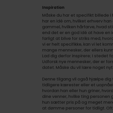
Inspiration
Måske du har et specifikt billede 
har en idé om, hvilket erhverv ha
gammel, hvilken hårfarve, hvad s
end det er en god idé at have en i
farligt at blive for striks med, hv
vi er helt specifikke, kan vi let ko
mange mennesker, der ellers kunne
Lad dig derfor inspirere; I stedet
Udforsk nye mennesker, der er forsk
datet. Måske du vil lære noget nyt
Denne tilgang vil også hjælpe d
tidligere kærester eller et uopnåel
hvordan han eller hun griner, hv
dine venner, hvilke ting personen go
hun sætter pris på og meget mere. 
at dømme personer for tidligt. Of