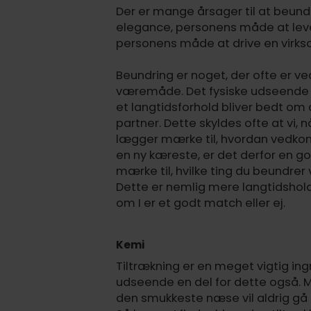
Der er mange årsager til at beun
elegance, personens måde at leve 
personens måde at drive en virk
Beundring er noget, der ofte er ve
væremåde. Det fysiske udseende er
et langtidsforhold bliver bedt om 
partner. Dette skyldes ofte at vi, 
lægger mærke til, hvordan vedkomm
en ny kæreste, er det derfor en g
mærke til, hvilke ting du beundre
Dette er nemlig mere langtidsholdba
om I er et godt match eller ej.
Kemi
Tiltrækning er en meget vigtig ing
udseende en del for dette også. M
den smukkeste næse vil aldrig gå in