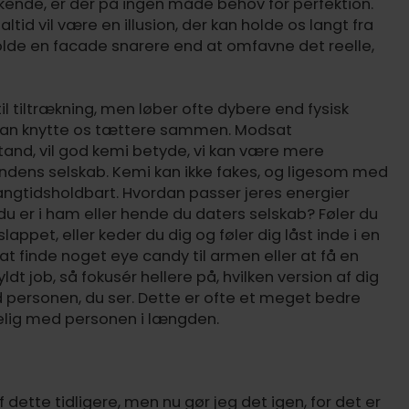
kkende, er der på ingen måde behov for perfektion.
ltid vil være en illusion, der kan holde os langt fra
olde en facade snarere end at omfavne det reelle,
l tiltrækning, men løber ofte dybere end fysisk
er kan knytte os tættere sammen. Modsat
tand, vil god kemi betyde, vi kan være mere
ndens selskab. Kemi kan ikke fakes, og ligesom med
langtidsholdbart. Hvordan passer jeres energier
u er i ham eller hende du daters selskab? Føler du
lappet, eller keder du dig og føler dig låst inde i en
at finde noget eye candy til armen eller at få en
t job, så fokusér hellere på, hvilken version af dig
 personen, du ser. Dette er ofte et meget bedre
kkelig med personen i længden.
dette tidligere, men nu gør jeg det igen, for det er