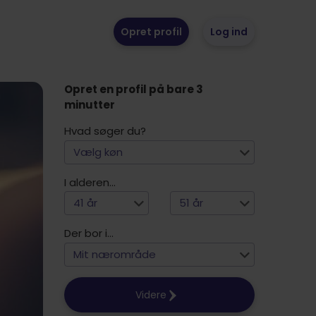
Opret profil
Log ind
Opret en profil på bare 3
minutter
Hvad søger du?
Vælg køn
I alderen...
41 år
51 år
Der bor i...
Mit nærområde
Videre