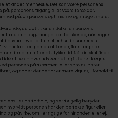
dre et andet menneske. Det kan være personens
på, personens tilgang til at være forælder,
somhed på, en persons optimisme og meget mere.
dvarende, da det tit er en del af en persons
 faktisk en ting, mange ikke tænker på, når nogen i
at besvare, hvorfor han eller hun beundrer sin
når vi har lært en person at kende, ikke længere
ende ser ud efter et stykke tid. Når du skal finde
od idé at se ud over udseendet og i stedet lægge
r ved personen på skærmen, eller som du dater.
rt, og noget der derfor er mere vigtigt, i forhold til
rediens i et parforhold, og selvfølgelig betyder
en hvorvidt personen har den perfekte figur eller
d og påvirke, om I er rigtige for hinanden eller ej.