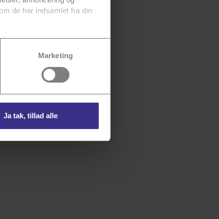
om de har indsamlet fra din
vores
persondatapolitik
for
Marketing
Ja tak, tillad alle