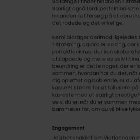
Så længe I finder hinanden tiltræ
Særligt også fordi perfektionisme a
hinanden i et forsøg på at opreth
det rodede og det virkelige.
Kemi bidrager derimod ligeledes ti
tiltrækning, da det er en ting, d
perfektionisme, der kan skabe afs
afslappede og mere os selv i hina
beundring er dette noget, der er 
sammen, hvordan har du det, når d
dig opløftet og boblende, er du afs
kasse? I stedet for at fokusere på 
kæreste med et særligt prestigefyld
selv, du er, når du er sammen med
barometer for, om du vil blive ly
Engagement
Jeg har snakket om vigtigheden af 