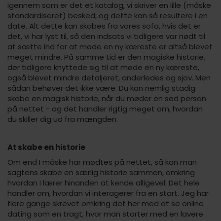
igennem som er det et katalog, vi skriver en lille (måske
standardiseret) besked, og dette kan så resultere i en
date. Alt dette kan skabes fra vores sofa, hvis det er
det, vi har lyst til, så den indsats vi tidligere var nødt til
at sætte ind for at møde en ny kæreste er altså blevet
meget mindre. På samme tid er den magiske historie,
der tidligere knyttede sig til at møde en ny kæreste,
også blevet mindre detaljeret, anderledes og sjov. Men
sådan behøver det ikke være. Du kan nemlig stadig
skabe en magisk historie, når du møder en sød person
på nettet - og det handler rigtig meget om, hvordan
du skiller dig ud fra mængden.
At skabe en historie
Om end I måske har mødtes på nettet, så kan man
sagtens skabe en særlig historie sammen, omkring
hvordan I lærer hinanden at kende alligevel. Det hele
handler om, hvordan vi interagerer fra en start. Jeg har
flere gange skrevet omkring det her med at se online
dating som en tragt, hvor man starter med en lavere