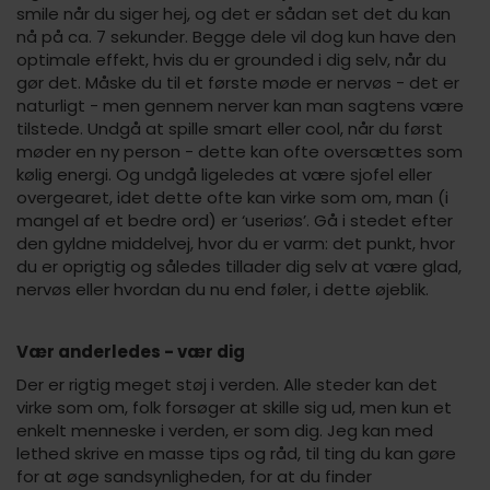
smile når du siger hej, og det er sådan set det du kan
nå på ca. 7 sekunder. Begge dele vil dog kun have den
optimale effekt, hvis du er grounded i dig selv, når du
gør det. Måske du til et første møde er nervøs - det er
naturligt - men gennem nerver kan man sagtens være
tilstede. Undgå at spille smart eller cool, når du først
møder en ny person - dette kan ofte oversættes som
kølig energi. Og undgå ligeledes at være sjofel eller
overgearet, idet dette ofte kan virke som om, man (i
mangel af et bedre ord) er ‘useriøs’. Gå i stedet efter
den gyldne middelvej, hvor du er varm: det punkt, hvor
du er oprigtig og således tillader dig selv at være glad,
nervøs eller hvordan du nu end føler, i dette øjeblik.
Vær anderledes - vær dig
Der er rigtig meget støj i verden. Alle steder kan det
virke som om, folk forsøger at skille sig ud, men kun et
enkelt menneske i verden, er som dig. Jeg kan med
lethed skrive en masse tips og råd, til ting du kan gøre
for at øge sandsynligheden, for at du finder