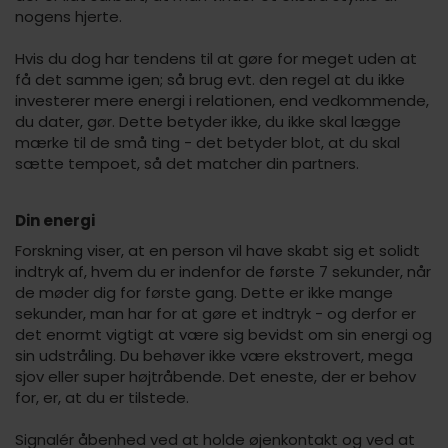
nogens hjerte.
Hvis du dog har tendens til at gøre for meget uden at
få det samme igen; så brug evt. den regel at du ikke
investerer mere energi i relationen, end vedkommende,
du dater, gør. Dette betyder ikke, du ikke skal lægge
mærke til de små ting - det betyder blot, at du skal
sætte tempoet, så det matcher din partners.
Din energi
Forskning viser, at en person vil have skabt sig et solidt
indtryk af, hvem du er indenfor de første 7 sekunder, når
de møder dig for første gang. Dette er ikke mange
sekunder, man har for at gøre et indtryk - og derfor er
det enormt vigtigt at være sig bevidst om sin energi og
sin udstråling. Du behøver ikke være ekstrovert, mega
sjov eller super højtråbende. Det eneste, der er behov
for, er, at du er tilstede.
Signalér åbenhed ved at holde øjenkontakt og ved at