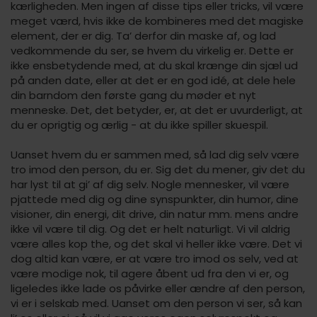
kærligheden. Men ingen af disse tips eller tricks, vil være
meget værd, hvis ikke de kombineres med det magiske
element, der er dig. Ta’ derfor din maske af, og lad
vedkommende du ser, se hvem du virkelig er. Dette er
ikke ensbetydende med, at du skal krænge din sjæl ud
på anden date, eller at det er en god idé, at dele hele
din barndom den første gang du møder et nyt
menneske. Det, det betyder, er, at det er uvurderligt, at
du er oprigtig og ærlig - at du ikke spiller skuespil.
Uanset hvem du er sammen med, så lad dig selv være
tro imod den person, du er. Sig det du mener, giv det du
har lyst til at gi’ af dig selv. Nogle mennesker, vil være
pjattede med dig og dine synspunkter, din humor, dine
visioner, din energi, dit drive, din natur mm. mens andre
ikke vil være til dig. Og det er helt naturligt. Vi vil aldrig
være alles kop the, og det skal vi heller ikke være. Det vi
dog altid kan være, er at være tro imod os selv, ved at
være modige nok, til agere åbent ud fra den vi er, og
ligeledes ikke lade os påvirke eller ændre af den person,
vi er i selskab med. Uanset om den person vi ser, så kan