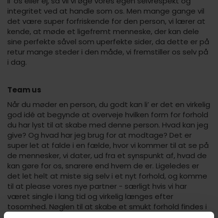
li’ os eller ej, så vil vi øge vores egen selvrespekt og
integritet ved at handle som os. Men mange gange vil
det være super forfriskende for den person, vi lærer at
kende, at møde et ligefremt menneske, der kan dele
sine perfekte såvel som uperfekte sider, da dette er på
retur mange steder i den måde, vi fremstiller os selv på
i dag.
Team us
Når du møder en person, du godt kan li’ er det en virkelig
god idé at begynde at overveje hvilken form for forhold
du har lyst til at skabe med denne person. Hvad kan jeg
give? Og hvad har jeg brug for at modtage? Det er
super let at falde i en fælde, hvor vi kommer til at se på
de mennesker, vi dater, ud fra et synspunkt af, hvad de
kan gøre for os, snarere end hvem de er. Ligeledes er
det let helt at miste sig selv i et nyt forhold, og komme
til at please vores nye partner - særligt hvis vi har
været single i lang tid og virkelig længes efter
tosomhed. Nøglen til at skabe et smukt forhold findes i
mødet mellem vores ønske om at forstå og opfylde