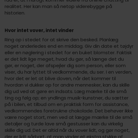
realitet. Her kan man så netop viderebygge på
historien.
Hvor intet vover, intet vinder
Ring op i stedet for at skrive den besked. Planlæg
noget anderledes end en middag. Giv din date et tøjdyr
eller en nøglering i stedet for en buket blomster. Faktisk
er det lidt lige meget, hvad du gør, så længe det du
gør, er noget, der afspejler dig som person, eller som
viser, du har lyttet til vedkommende, du ser. I en verden,
hvor det er let at blive doven, når det kommer til
hvordan vi dukker op for andre mennesker, kan du skille
dig ud ved at gøre en indsats. Læg mærke til de små
ting og følg op; en yndlings musik-kunstner, du sætter
på i bilen, et tilbud om en praktisk form for assistance,
vedkommendes foretrukne chokolade. Det behøver ikke
være noget stort, men ved at lægge mærke til de små
detaljer og turde lave små gestusser kan du virkelig
skille dig ud. Det er altid når du vover lidt, og gør noget,
der er lidt sårbart, at man vinder et ekstra stykke af