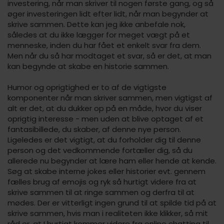
investering, når man skriver til nogen første gang, og så
øger investeringen lidt efter lidt, når man begynder at
skrive sammen. Dette kan jeg ikke anbefale nok,
således at du ikke lægger for meget vægt på et
menneske, inden du har fået et enkelt svar fra dem.
Men når du så har modtaget et svar, så er det, at man
kan begynde at skabe en historie sammen.
Humor og oprigtighed er to af de vigtigste
komponenter når man skriver sammen, men vigtigst af
alt er det, at du dukker op på en måde, hvor du viser
oprigtig interesse - men uden at blive optaget af et
fantasibillede, du skaber, af denne nye person.
Ligeledes er det vigtigt, at du forholder dig til denne
person og det vedkommende fortæller dig, så du
allerede nu begynder at lære ham eller hende at kende.
Søg at skabe interne jokes eller historier evt. gennem
fælles brug af emojis og ryk så hurtigt videre fra at
skrive sammen til at ringe sammen og derfra til at
mødes. Der er vitterligt ingen grund til at spilde tid på at
skrive sammen, hvis man i realiteten ikke klikker, så mit
råd er, at I hurtigt kommer videre fra online chatting til