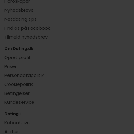
Horoskoper
Nyhedsbreve
Netdating tips
Find os på Facebook
Tilmeld nyhedsbrev
Om Dating.dk
Opret profil
Priser
Persondatapolitik
Cookiepolitik
Betingelser
Kundeservice
Dating i
København
Aarhus