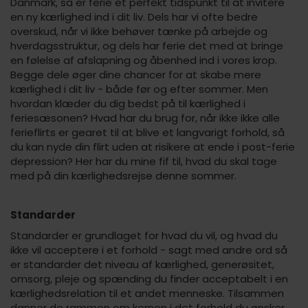
Danmark, så er ferie et perfekt tidspunkt til at invitere
en ny kærlighed ind i dit liv. Dels har vi ofte bedre
overskud, når vi ikke behøver tænke på arbejde og
hverdagsstruktur, og dels har ferie det med at bringe
en følelse af afslapning og åbenhed ind i vores krop.
Begge dele øger dine chancer for at skabe mere
kærlighed i dit liv - både før og efter sommer. Men
hvordan klæder du dig bedst på til kærlighed i
feriesæsonen? Hvad har du brug for, når ikke ikke alle
ferieflirts er gearet til at blive et langvarigt forhold, så
du kan nyde din flirt uden at risikere at ende i post-ferie
depression? Her har du mine fif til, hvad du skal tage
med på din kærlighedsrejse denne sommer.
Standarder
Standarder er grundlaget for hvad du vil, og hvad du
ikke vil acceptere i et forhold - sagt med andre ord så
er standarder det niveau af kærlighed, generøsitet,
omsorg, pleje og spænding du finder acceptabelt i en
kærlighedsrelation til et andet menneske. Tilsammen
danner de rammen om kernen i det forhold du ønsker