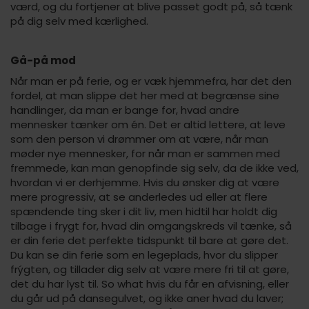
værd, og du fortjener at blive passet godt på, så tænk
på dig selv med kærlighed.
Gå-på mod
Når man er på ferie, og er væk hjemmefra, har det den
fordel, at man slippe det her med at begrænse sine
handlinger, da man er bange for, hvad andre
mennesker tænker om én. Det er altid lettere, at leve
som den person vi drømmer om at være, når man
møder nye mennesker, for når man er sammen med
fremmede, kan man genopfinde sig selv, da de ikke ved,
hvordan vi er derhjemme. Hvis du ønsker dig at være
mere progressiv, at se anderledes ud eller at flere
spændende ting sker i dit liv, men hidtil har holdt dig
tilbage i frygt for, hvad din omgangskreds vil tænke, så
er din ferie det perfekte tidspunkt til bare at gøre det.
Du kan se din ferie som en legeplads, hvor du slipper
frýgten, og tillader dig selv at være mere fri til at gøre,
det du har lyst til. So what hvis du får en afvisning, eller
du går ud på dansegulvet, og ikke aner hvad du laver;