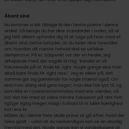
Åbent sind
Nu kommer vi lidt tilbage til den første pointe i denne
artikel. Så længe du har dine standarder i orden, så vil
jeg helt sikkert opfordre dig til at tage på ferie med et
åbent sind. Dette betyder, at du lader dine forestiller
om, hvordan dit næste forhold skal se ud blive
derhjemme. På et tidspunkt var der en healer, jeg
arbejdede med, der sagde til mig: “kvinder er så
fokuserede på at finde Mr. right. Nogle gange skal man
altså bare finde Mr. right now.” Jeg er sikker på, det
samme gør sig gældende for nogle mænd også. Om
end man aldrig skal gøre noget, man ikke har lyst til, og
som ikke er i overensstemmelse med ens værdier, så
har det her med at være mindre fokuseret på ‘det helt
rigtige’ rigtig meget magi i forhold til at lukke kærlighed
ind i ens liv.
Måske du i denne ferie skulle prøve at gå efter, hvad der
føles godt - uden at du nødvendigvis kan se en alvorlig
fremtid med det. Nogle gange kan vi vanskeliggøre at