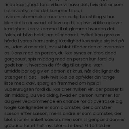
finde kærlighed, fordi vi kun vil have det, hvis det er som
i et eventyr, eller det kommer til os, i
overensstemmelse med en særlig forestilling vi har.
Men dette er svært at leve op til, og hvis vi ikke oplever
kærlighed, kan vi komme til at glemme hvordan det
føles, at blive holdt om eller næret, hvilket kan gøre os
hårde i vores fremtoning. Kærlighed kan snige sig ind på
os, uden vi aner det, hvis vi blot tillader den at overraske
os. Dans med en person, du ikke synes er ‘drop dead
gorgeous’, spis middag med en person kun fordi du
godt kan li’, hvordan de får dig til at grine, vær
umiddelbar og giv en person et knus, når det ligner de
trænger til det - selv hvis ikke de opfylder din ‘lange
liste med krav’, spørg en fremmed om hjælp i
SuperBrugsen fordi du ikke aner hvilken vin, der passer til
din middag. Du ved aldrig, hvad en person rummer, før
du giver vedkommende en chance for at overraske dig.
Nogle kærligheder er som blomster, der blomstrer
sæson efter sæson, mens andre er som blomster, der
blot står en enkelt sæson, men som til gengæld danner
grobund for et helt nyt blomsterbed. Et forhold er