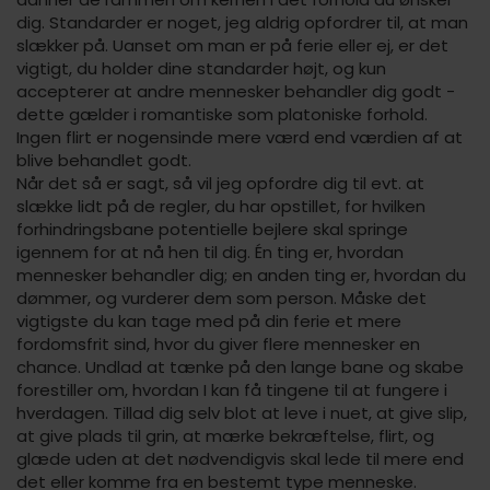
dig. Standarder er noget, jeg aldrig opfordrer til, at man
slækker på. Uanset om man er på ferie eller ej, er det
vigtigt, du holder dine standarder højt, og kun
accepterer at andre mennesker behandler dig godt -
dette gælder i romantiske som platoniske forhold.
Ingen flirt er nogensinde mere værd end værdien af at
blive behandlet godt.
Når det så er sagt, så vil jeg opfordre dig til evt. at
slække lidt på de regler, du har opstillet, for hvilken
forhindringsbane potentielle bejlere skal springe
igennem for at nå hen til dig. Én ting er, hvordan
mennesker behandler dig; en anden ting er, hvordan du
dømmer, og vurderer dem som person. Måske det
vigtigste du kan tage med på din ferie et mere
fordomsfrit sind, hvor du giver flere mennesker en
chance. Undlad at tænke på den lange bane og skabe
forestiller om, hvordan I kan få tingene til at fungere i
hverdagen. Tillad dig selv blot at leve i nuet, at give slip,
at give plads til grin, at mærke bekræftelse, flirt, og
glæde uden at det nødvendigvis skal lede til mere end
det eller komme fra en bestemt type menneske.