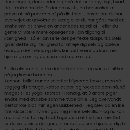
der er ingen, der kender dig - så det er ligegyldigt, hvad
de tænker om dig. Er der en ny stil, du har ønsket at
prøve af, så prøv den af på din ferie. Uanset om du har
overvejet at udvokse et skæg eller du har gået med et
ønske om, at prøve en anderledes tøjstil af - eller du
gerne vil være mere opsøgende i din tilgang til
kærlighed - så er din ferie det perfekte tidspunkt. Dels
giver dette dig mulighed for at eje dig selv og opleve
hvordan det føles; og dels kan det være du kommer
hjem som en ny person med mere mod.
Et lille eksempel er fra det virkelige liv: Jeg var ikke sikker
på jeg kunne bære en
‘Lennon-brille’ (runde solbriller i flyserød farve), men så
tog jeg til Portugal, købte et par, og rockede dem så, så
meget til et yoga-retreat i Frankrig, at 3 andre piger
endte med at købe samme type brille. Jeg overvandt
derfor ikke blot min egen usikkerhed - jeg blev da en lille
‘trendsætter’, hvilket gav mig mere selvtillid - og nu kan
man så ikke få mig til at tage dem af herhjemme. Det
er de små wins, der gør en forskel, og som hjælper dig til
at vokse. Udnyt din ferie til at hjælpe dig med dette.