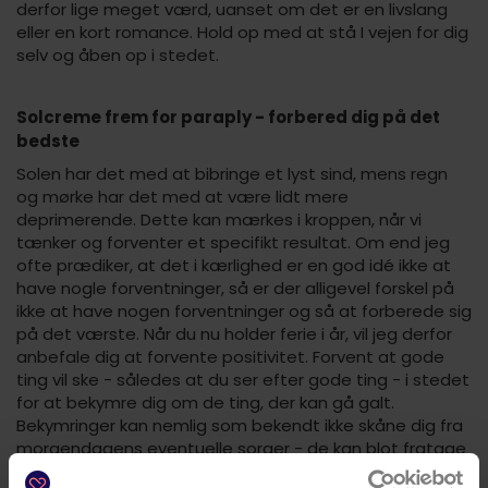
derfor lige meget værd, uanset om det er en livslang
eller en kort romance. Hold op med at stå I vejen for dig
selv og åben op i stedet.
Solcreme frem for paraply - forbered dig på det
bedste
Solen har det med at bibringe et lyst sind, mens regn
og mørke har det med at være lidt mere
deprimerende. Dette kan mærkes i kroppen, når vi
tænker og forventer et specifikt resultat. Om end jeg
ofte prædiker, at det i kærlighed er en god idé ikke at
have nogle forventninger, så er der alligevel forskel på
ikke at have nogen forventninger og så at forberede sig
på det værste. Når du nu holder ferie i år, vil jeg derfor
anbefale dig at forvente positivitet. Forvent at gode
ting vil ske - således at du ser efter gode ting - i stedet
for at bekymre dig om de ting, der kan gå galt.
Bekymringer kan nemlig som bekendt ikke skåne dig fra
morgendagens eventuelle sorger - de kan blot fratage
dig glæden ved i dag.