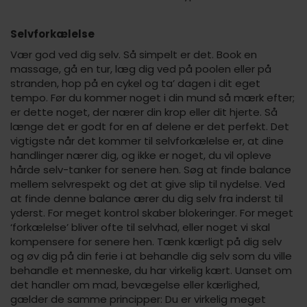
Selvforkælelse
Vær god ved dig selv. Så simpelt er det. Book en
massage, gå en tur, læg dig ved på poolen eller på
stranden, hop på en cykel og ta’ dagen i dit eget
tempo. Før du kommer noget i din mund så mærk efter;
er dette noget, der nærer din krop eller dit hjerte. Så
længe det er godt for en af delene er det perfekt. Det
vigtigste når det kommer til selvforkælelse er, at dine
handlinger nærer dig, og ikke er noget, du vil opleve
hårde selv-tanker for senere hen. Søg at finde balance
mellem selvrespekt og det at give slip til nydelse. Ved
at finde denne balance ærer du dig selv fra inderst til
yderst. For meget kontrol skaber blokeringer. For meget
‘forkælelse’ bliver ofte til selvhad, eller noget vi skal
kompensere for senere hen. Tænk kærligt på dig selv
og øv dig på din ferie i at behandle dig selv som du ville
behandle et menneske, du har virkelig kært. Uanset om
det handler om mad, bevægelse eller kærlighed,
gælder de samme principper: Du er virkelig meget