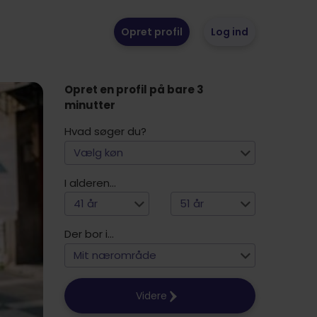
Opret profil
Log ind
Opret en profil på bare 3
minutter
Hvad søger du?
Vælg køn
I alderen...
41 år
51 år
Der bor i...
Mit nærområde
Videre