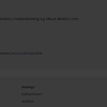
ration, markedsføring og tilbud direkte i min
 vores
persondatapolitik
.
Dating i
København
Aarhus