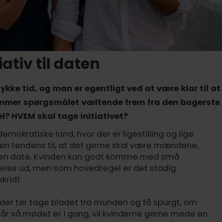
iativ til daten
ykke tid, og man er egentligt ved at være klar til at
ommer spørgsmålet væltende frem fra den bagerste
l? HVEM skal tage initiativet?
mokratiske land, hvor der er ligestilling og lige
g en tendens til, at det gerne skal være mændene,
på en date. Kvinden kan godt komme med små
viteres ud, men som hovedregel er det stadig
kridt.
, der tør tage bladet fra munden og få spurgt, om
år så mødet er i gang, vil kvinderne gerne møde en