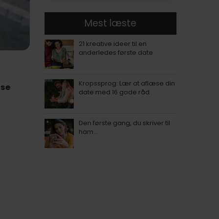
Mest læste
21 kreative ideer til en
anderledes første date
Kropssprog: Lær at aflæse din
 se
date med 16 gode råd
Den første gang, du skriver til
ham…