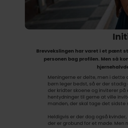
Init
Brevvekslingen har varet i et pænt st
personen bag profilen. Men så k
hjernehalvde
Meningerne er delte, men i dette de
børn leger bedst, så er der stadi
der kridter skoene og inviterer 
hentydninger til gerne at ville in
manden, der skal tage det sidste s
Heldigvis er der dog også kvinder
der er grobund for et møde. Men n