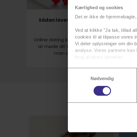
Kærlighed og cookies
Det er ikke de hjemmebagte, 
Sådan laver du en god dating profil
Ved at klikke "Ja tak, tillad 
cookies til at tilpasse vores i
Online dating kan være en fantastisk vej til
Vi deler oplysninger om din 
at møde dit livs kærlighed, men bruger
analyse. Vores partnere kan 
man det forke...
Se mere
brug af deres tjenester.
Du kan se en liste over alle 
Samtykkevalg
Du kan til enhver tid annull
Nødvendig
mere info.