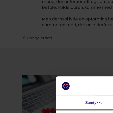
mand, der er forberedt og som opf
betale, holde døren, komme med 
Men der skal lyde en opfordring her
sommeren med, det er jo derfor vi 
Forrige artikel
Samtykke