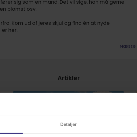
ører sig som en mand. Det vil sige, han må gerne
en blomst osv.
fra. Kom ud af jeres skjul og find én at nyde
er her.
Næste a
Artikler
Detaljer