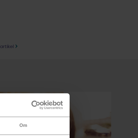
rtikel
Om