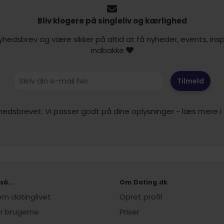
Bliv klogere på singleliv og kærlighed
yhedsbrev og være sikker på altid at få nyheder, events, inspi
indbakke
Tilmeld
hedsbrevet. Vi passer godt på dine oplysninger - læs mere i
så...
Om Dating.dk
 om datinglivet
Opret profil
er brugerne
Priser