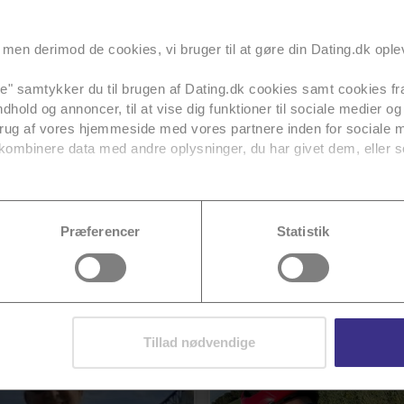
men derimod de cookies, vi bruger til at gøre din Dating.dk ople
11 tips til seriøs dating, når du søger et
fast forhold
alle" samtykker du til brugen af Dating.dk cookies samt cookies fra
ndhold og annoncer, til at vise dig funktioner til sociale medier og 
Dating er ikke altid lige til. Nogle singler
brug af vores hjemmeside med vores partnere inden for sociale 
søger en fast partner, mens andre blot er
kombinere data med andre oplysninger, du har givet dem, eller s
på udkig e...
Se mere
vores tredjeparter
her
.
ere dit samtykke, som beskrevet i vores
cookiepolitik
. Se også 
Præferencer
Statistik
Profiler på Dating.dk
Tillad nødvendige