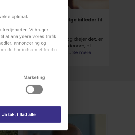
velse optimal.
De bedste tips til at udvælge billeder til
din profil
 tredjeparter. Vi bruger
til at analysere vores trafik.
Uanset hvordan du vender og drejer det, er
medier, annoncering og
det svært at komme udenom, at
om de har indsamlet fra din
udseende spiller en roll...
Se mere
vores
persondatapolitik
for
Marketing
Ja tak, tillad alle