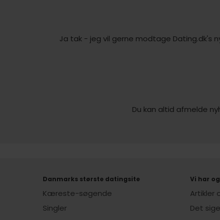
Ja tak - jeg vil gerne modtage Dating.dk's n
Du kan altid afmelde ny
Danmarks største datingsite
Vi har og
Kæreste-søgende
Artikler
Singler
Det sig