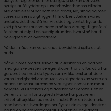
udnytter dig eller som er uærlige; ja så kan det være
nyttigt at få ryddet op i underbevidsthedens billeder.
Alle oplevelser vi har haft med farver, lyd, smag og med
vores sanser i øvrigt ligger til 'fri afbenyttelse' i vores
underbevidsthed. Så har vi siddet og ventet frysende
kold på vores far som barn; ja så kan vi af og til 'genføle'
følelsen af svigt i en nutidig situation, hvor vi så har til
bøjelighed til at overreagere.
På den måde kan vores underbevidsthed spille os et
puds.
Når vi i vores profiler skriver, at vi ønsker os en partner
med ganske bestemte egenskaber tror vi ofte, at vi har
garderet os imod de typer, som vi ikke ønsker at dele
vores kærlighedsliv med. Men virkeligheden kan være en
anden. Ubevidst tiltrækkes vi af typer, som vi har mødt
tidligere. Vi tiltrækkes og tiltrækker det kendte. Det er
der en vis form for tryghed i. Måske har partneren
skiftet bikerjakken ud med en habit. Eller en tudemarie
med besvær i hverdagen har flyttet sin svage identitet
ind på en højere læreanstalt. Pointen er, at vi finder