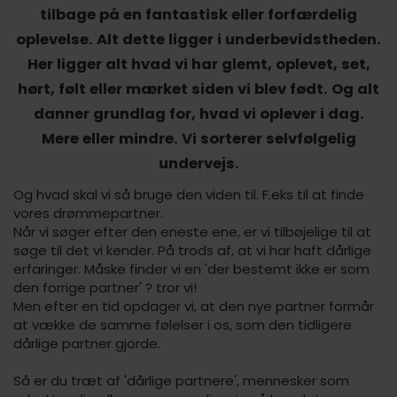
tilbage på en fantastisk eller forfærdelig
oplevelse. Alt dette ligger i underbevidstheden.
Her ligger alt hvad vi har glemt, oplevet, set,
hørt, følt eller mærket siden vi blev født. Og alt
danner grundlag for, hvad vi oplever i dag.
Mere eller mindre. Vi sorterer selvfølgelig
undervejs.
Og hvad skal vi så bruge den viden til. F.eks til at finde
vores drømmepartner.
Når vi søger efter den eneste ene, er vi tilbøjelige til at
søge til det vi kender. På trods af, at vi har haft dårlige
erfaringer. Måske finder vi en 'der bestemt ikke er som
den forrige partner' ? tror vi!
Men efter en tid opdager vi, at den nye partner formår
at vække de samme følelser i os, som den tidligere
dårlige partner gjorde.
Så er du træt af 'dårlige partnere', mennesker som