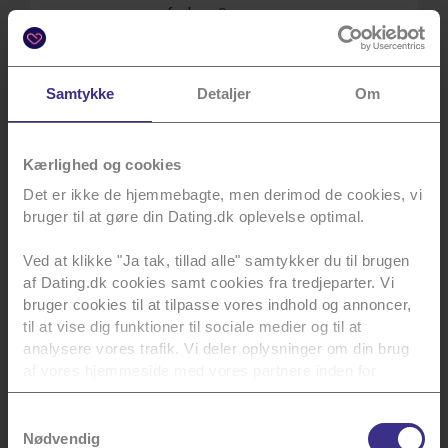
forke...
Se mere
Samtykke
Detaljer
Om
Kærlighed og cookies
Det er ikke de hjemmebagte, men derimod de cookies, vi
bruger til at gøre din Dating.dk oplevelse optimal.
Ved at klikke "Ja tak, tillad alle" samtykker du til brugen
af Dating.dk cookies samt cookies fra tredjeparter. Vi
11 tips til seriøs dating, når du søger et fast
bruger cookies til at tilpasse vores indhold og annoncer,
til at vise dig funktioner til sociale medier og til at
forhold
analysere vores trafik. Vi deler oplysninger om din brug
Dating er ikke altid lige til. Nogle singler søger
af vores hjemmeside med vores partnere inden for
en fast partner, mens andre blot er på udkig
sociale medier, annoncering og analyse. Vores partnere
e...
Se mere
kan kombinere data med andre oplysninger, du har givet
Samtykkevalg
dem, eller som de har indsamlet fra din brug af deres
Nødvendig